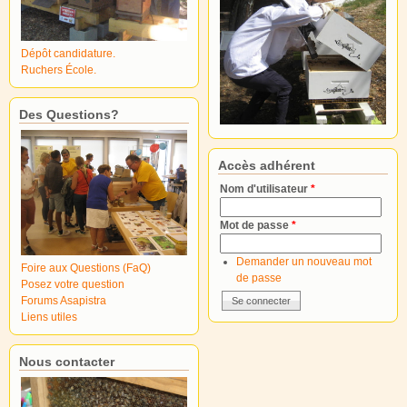
Dépôt candidature.
Ruchers École.
Des Questions?
Accès adhérent
Nom d'utilisateur
*
Mot de passe
*
Demander un nouveau mot
Foire aux Questions (FaQ)
de passe
Posez votre question
Forums Asapistra
Liens utiles
Nous contacter