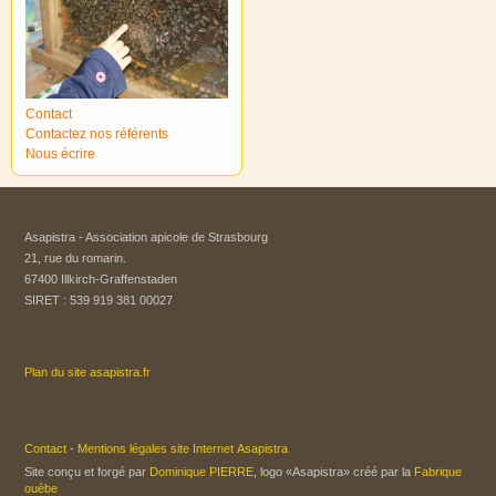
Contact
Contactez nos référents
Nous écrire
Asapistra - Association apicole de Strasbourg​
21, rue du romarin.
67400 Illkirch-Graffenstaden
SIRET : 539 919 381 00027
Plan du site asapistra.fr
Contact
-
Mentions légales site Internet Asapistra
Site conçu et forgé par
Dominique PIERRE
, logo «Asapistra» créé par la
Fabrique
ouèbe