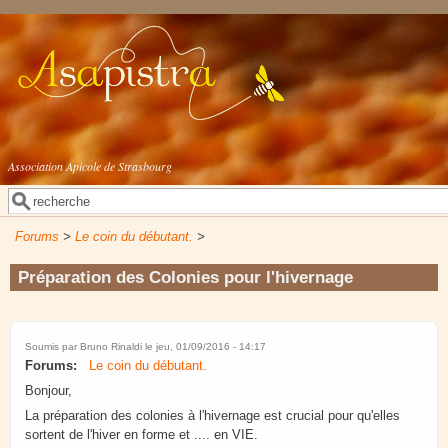
Aller au contenu principal
Association Apicole de Strasbourg
Rechercher
Formulaire de recherche
Forums
>
Le coin du débutant.
>
Préparation des Colonies pour l'hivernage
Soumis par
Bruno Rinaldi
le jeu, 01/09/2016 - 14:17
Forums:
Le coin du débutant.
Bonjour,
La préparation des colonies à l'hivernage est crucial pour qu'elles
sortent de l'hiver en forme et .... en VIE.