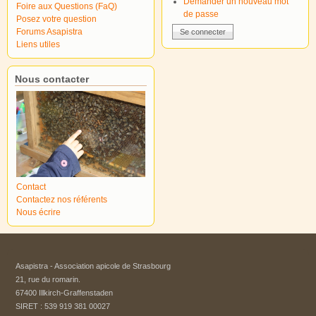
Demander un nouveau mot
Foire aux Questions (FaQ)
de passe
Posez votre question
Forums Asapistra
Liens utiles
Nous contacter
Contact
Contactez nos référents
Nous écrire
Asapistra - Association apicole de Strasbourg​
21, rue du romarin.
67400 Illkirch-Graffenstaden
SIRET : 539 919 381 00027