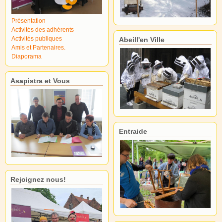
Présentation
Activités des adhérents
Activités publiques
Abeill'en Ville
Amis et Partenaires.
Diaporama
Asapistra et Vous
Entraide
Rejoignez nous!