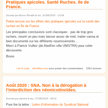
Pratiques apicoles. Santé Ruches. Ile de
France.
Soumis par
Bruno Rinaldi
le lun, 31/08/2020 - 10:09
Petite lecture sur les effets des pratiques apicoles sur la santé des
ruches en Île de France
Les principales conclusions sont classiques : pas de trop gros
ruchers, nourrir un peu mais laisser assez de miel, traiter varroa et
bien documenté sur les différents nourrissements...
Merci à Patrick Vuillez (de Abeill'en ville UNISTRA) pour cette
découverte.
Bruno
de Pratiques apicoles. Santé Ruches. Ile de France.
Lire la suite
Identifiez-vous
pour poster des commentaires
1561 lectures
Août 2020 : SNA. Non à la dérogation à
l’interdiction des néonicotinoïdes.
Soumis par
pierred
le jeu, 27/08/2020 - 09:11
Pour lire la lettre :
Lettre d’information du Syndicat National