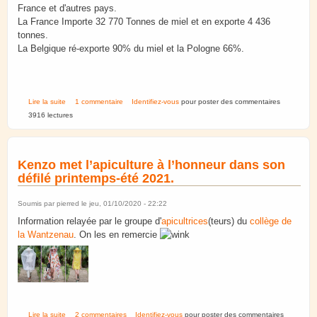
France et d'autres pays.
La France Importe 32 770 Tonnes de miel et en exporte 4 436
tonnes.
La Belgique ré-exporte 90% du miel et la Pologne 66%.
de Import Export de miel de la France et autres pays
Lire la suite
1 commentaire
Identifiez-vous
pour poster des commentaires
3916 lectures
Kenzo met l’apiculture à l’honneur dans son
défilé printemps-été 2021.
Soumis par
pierred
le jeu, 01/10/2020 - 22:22
Information relayée par le groupe d'
apicultrices
(teurs) du
collège de
la Wantzenau
. On les en remercie
de Kenzo met l’apiculture à l’honneur dans son défilé printemps-été 2021.
Lire la suite
2 commentaires
Identifiez-vous
pour poster des commentaires