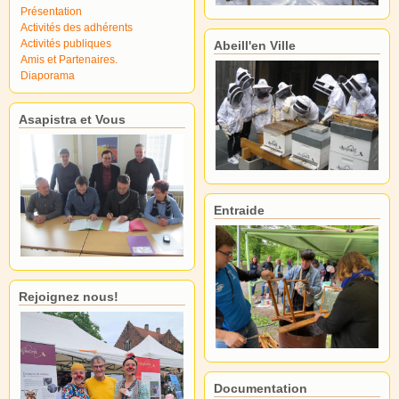
Présentation
Activités des adhérents
Activités publiques
Abeill'en Ville
Amis et Partenaires.
Diaporama
Asapistra et Vous
Entraide
Rejoignez nous!
Documentation