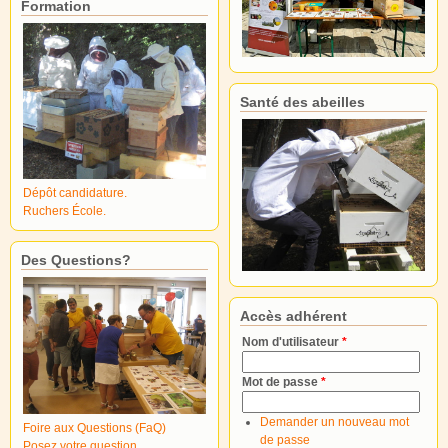
Formation
Santé des abeilles
Dépôt candidature.
Ruchers École.
Des Questions?
Accès adhérent
Nom d'utilisateur
*
Mot de passe
*
Demander un nouveau mot
Foire aux Questions (FaQ)
de passe
Posez votre question