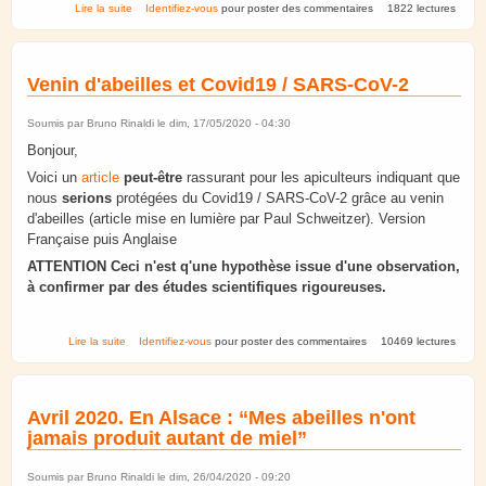
de 20 mai 2020. Journée de l'abeille.
Lire la suite
Identifiez-vous
pour poster des commentaires
1822 lectures
Venin d'abeilles et Covid19 / SARS-CoV-2
Soumis par
Bruno Rinaldi
le dim, 17/05/2020 - 04:30
Bonjour,
Voici un
article
peut-être
rassurant pour les apiculteurs indiquant que
nous
serions
protégées du Covid19 / SARS-CoV-2 grâce au venin
d'abeilles (article mise en lumière par Paul Schweitzer). Version
Française puis Anglaise
ATTENTION Ceci n'est q'une hypothèse issue d'une observation,
à confirmer par des études scientifiques rigoureuses.
de Venin d'abeilles et Covid19 / SARS-CoV-2
Lire la suite
Identifiez-vous
pour poster des commentaires
10469 lectures
Avril 2020. En Alsace : “Mes abeilles n'ont
jamais produit autant de miel”
Soumis par
Bruno Rinaldi
le dim, 26/04/2020 - 09:20