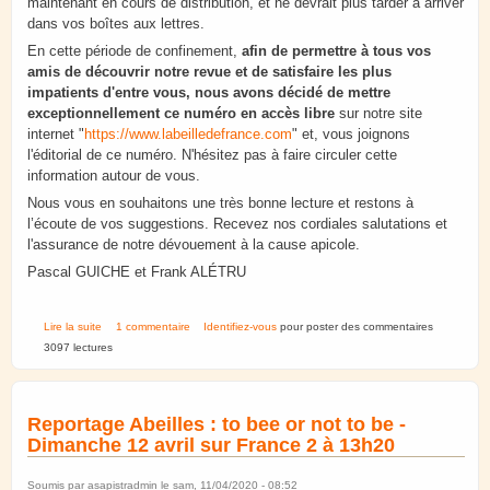
maintenant en cours de distribution, et ne devrait plus tarder à arriver
dans vos boîtes aux lettres.
En cette période de confinement,
afin de permettre à tous vos
amis de découvrir notre revue et de satisfaire les plus
impatients d'entre vous, nous avons décidé de mettre
exceptionnellement ce numéro en accès libre
sur notre site
internet "
https://www.labeilledefrance.com
" et, vous joignons
l'éditorial de ce numéro. N'hésitez pas à faire circuler cette
information autour de vous.
Nous vous en souhaitons une très bonne lecture et restons à
l’écoute de vos suggestions. Recevez nos cordiales salutations et
l'assurance de notre dévouement à la cause apicole.
Pascal GUICHE et Frank ALÉTRU
de Avril 2020. La revue " L'abeille de France" est disponible en ligne.
Lire la suite
1 commentaire
Identifiez-vous
pour poster des commentaires
3097 lectures
Reportage Abeilles : to bee or not to be -
Dimanche 12 avril sur France 2 à 13h20
Soumis par
asapistradmin
le sam, 11/04/2020 - 08:52