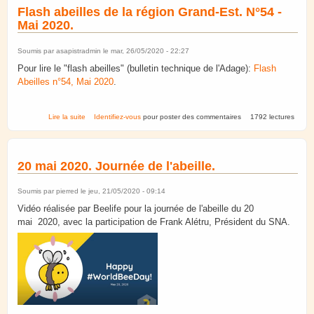
Flash abeilles de la région Grand-Est. N°54 -
Mai 2020.
Soumis par
asapistradmin
le mar, 26/05/2020 - 22:27
Pour lire le "flash abeilles" (bulletin technique de l'Adage):
Flash
Abeilles n°54, Mai 2020
.
de Flash abeilles de la région Grand-Est. N°54 - Mai 2020.
Lire la suite
Identifiez-vous
pour poster des commentaires
1792 lectures
20 mai 2020. Journée de l'abeille.
Soumis par
pierred
le jeu, 21/05/2020 - 09:14
Vidéo réalisée par Beelife pour la journée de l'abeille du 20
mai 2020, avec la participation de Frank Alétru, Président du SNA.