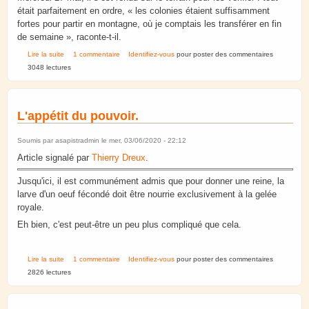
était parfaitement en ordre, « les colonies étaient suffisamment
fortes pour partir en montagne, où je comptais les transférer en fin
de semaine », raconte-t-il.
de PLOBSHEIM Des abeilles volées « par un connaisseur »
Lire la suite
1 commentaire
Identifiez-vous
pour poster des commentaires
3048 lectures
L'appétit du pouvoir.
Soumis par
asapistradmin
le mer, 03/06/2020 - 22:12
Article signalé par
Thierry Dreux
.
Jusqu'ici, il est communément admis que pour donner une reine, la
larve d'un oeuf fécondé doit être nourrie exclusivement à la gelée
royale.
Eh bien, c'est peut-être un peu plus compliqué que cela.
de L'appétit du pouvoir.
Lire la suite
1 commentaire
Identifiez-vous
pour poster des commentaires
2826 lectures