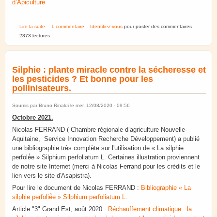
d’Apiculture
de Août 2020 : SNA. Non à la dérogation à l’interdiction des
Lire la suite
1 commentaire
Identifiez-vous
pour poster des commentaires
néonicotinoïdes.
2873 lectures
Silphie : plante miracle contre la sécheresse et
les pesticides ? Et bonne pour les
pollinisateurs.
Soumis par
Bruno Rinaldi
le mer, 12/08/2020 - 09:56
Octobre 2021.
Nicolas FERRAND ( Chambre régionale d’agriculture Nouvelle-
Aquitaine, Service Innovation Recherche Développement) a publié
une bibliographie très complète sur l'utilisation de « La silphie
perfolé́e » Silphium perfoliatum L. Certaines illustration proviennent
de notre site Internet (merci à Nicolas Ferrand pour les crédits et le
lien vers le site d'Asapistra).
Pour lire le document de Nicolas FERRAND :
Bibliographie « La
silphie perfolié́e » Silphium perfoliatum L.
Article "3" Grand Est, août 2020 :
Réchauffement climatique : la