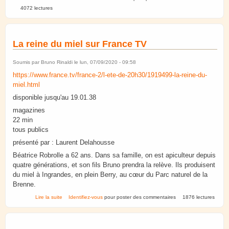
4072 lectures
La reine du miel sur France TV
Soumis par
Bruno Rinaldi
le lun, 07/09/2020 - 09:58
https://www.france.tv/france-2/l-ete-de-20h30/1919499-la-reine-du-
miel.html
disponible jusqu'au 19.01.38
magazines
22 min
tous publics
présenté par : Laurent Delahousse
Béatrice Robrolle a 62 ans. Dans sa famille, on est apiculteur depuis
quatre générations, et son fils Bruno prendra la relève. Ils produisent
du miel à Ingrandes, en plein Berry, au cœur du Parc naturel de la
Brenne.
de La reine du miel sur France TV
Lire la suite
Identifiez-vous
pour poster des commentaires
1876 lectures