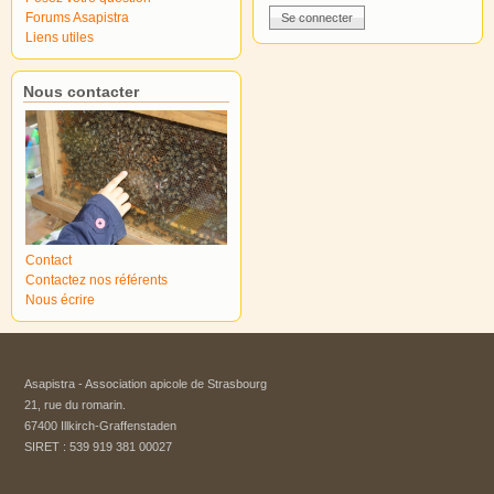
Forums Asapistra
Liens utiles
Nous contacter
Contact
Contactez nos référents
Nous écrire
Asapistra - Association apicole de Strasbourg​
21, rue du romarin.
67400 Illkirch-Graffenstaden
SIRET : 539 919 381 00027