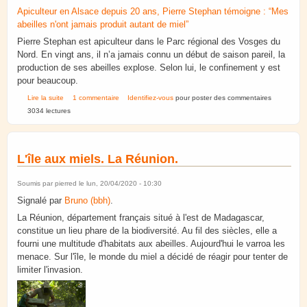
Apiculteur en Alsace depuis 20 ans, Pierre Stephan témoigne : “Mes
abeilles n'ont jamais produit autant de miel”
Pierre Stephan est apiculteur dans le Parc régional des Vosges du
Nord. En vingt ans, il n’a jamais connu un début de saison pareil, la
production de ses abeilles explose. Selon lui, le confinement y est
pour beaucoup.
de Avril 2020. En Alsace : “Mes abeilles n'ont jamais produit autant de
Lire la suite
1 commentaire
Identifiez-vous
pour poster des commentaires
miel”
3034 lectures
L'île aux miels. La Réunion.
Soumis par
pierred
le lun, 20/04/2020 - 10:30
Signalé par
Bruno (bbh)
.
La Réunion, département français situé à l'est de Madagascar,
constitue un lieu phare de la biodiversité. Au fil des siècles, elle a
fourni une multitude d'habitats aux abeilles. Aujourd'hui le varroa les
menace. Sur l'île, le monde du miel a décidé de réagir pour tenter de
limiter l'invasion.