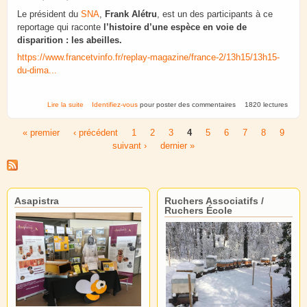
Le président du
SNA
,
Frank Alétru
, est un des participants à ce
reportage qui raconte
l’histoire d’une espèce en voie de
disparition : les abeilles.
https://www.francetvinfo.fr/replay-magazine/france-2/13h15/13h15-
du-dima...
de Reportage Abeilles : to bee or not to be - Dimanche 12 avril sur
Lire la suite
Identifiez-vous
pour poster des commentaires
1820 lectures
France 2 à 13h20
« premier
‹ précédent
1
2
3
4
5
6
7
8
9
Pages
suivant ›
dernier »
Asapistra
Ruchers Associatifs /
Ruchers École