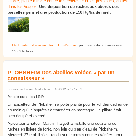
silphie, plante miracle contre la sécheresse et les pesticides, en test
dans les Vosges
.
Une disposition de ruches aux abords des
parcelles permet une production de 150 Kg/ha de miel.
de Silphie : plante miracle contre la sécheresse et les pesticides ? Et
Lire la suite
4 commentaires
Identifiez-vous
pour poster des commentaires
bonne pour les pollinisateurs.
13052 lectures
PLOBSHEIM Des abeilles volées « par un
connaisseur »
Soumis par
Bruno Rinaldi
le sam, 06/06/2020 - 12:53
Article dans les DNA
Un apiculteur de Plobsheim a porté plainte pour le vol des cadres de
couvain qu’il s’apprêtait à transférer en montagne. Le pillard était
bien équipé et exercé.
Apiculteur amateur, Martin Thalgott a installé une douzaine de
ruches en lisière de forêt, non loin du plan d’eau de Plobsheim.
Mercredi 27 mai, il s’est rendu sur le terrain pour les vérifier : tout