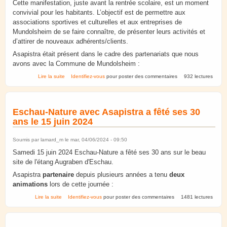
Cette manifestation, juste avant la rentrée scolaire, est un moment
convivial pour les habitants. L’objectif est de permettre aux
associations sportives et culturelles et aux entreprises de
Mundolsheim de se faire connaître, de présenter leurs activités et
d’attirer de nouveaux adhérents/clients.
Asapistra était présent dans le cadre des partenariats que nous
avons avec la Commune de Mundolsheim :
de Août 2025. Mundolsheim. Festi Forum.
Lire la suite
Identifiez-vous
pour poster des commentaires
932 lectures
Eschau-Nature avec Asapistra a fêté ses 30
ans le 15 juin 2024
Soumis par
lamard_m
le mar, 04/06/2024 - 09:50
Samedi 15 juin 2024 Eschau-Nature a fêté ses 30 ans sur le beau
site de l'étang Augraben d'Eschau.
Asapistra
partenaire
depuis plusieurs années a tenu
deux
animations
lors de cette journée :
de Eschau-Nature avec Asapistra a fêté ses 30 ans le 15 juin 2024
Lire la suite
Identifiez-vous
pour poster des commentaires
1481 lectures