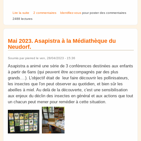
de Faut Qu'on S'Bouge. Dimanche 26 mai 2024.
Lire la suite
2 commentaires
Identifiez-vous
pour poster des commentaires
2488 lectures
Mai 2023. Asapistra à la Médiathèque du
Neudorf.
Soumis par
pierred
le ven, 28/04/2023 - 15:36
Asapistra a animé une série de 3 conférences destinées aux enfants
à partir de 6ans (qui peuvent être accompagnés par des plus
grands....). L'objectif était de leur faire découvrir les pollinisateurs,
les insectes que l'on peut observer au quotidien, et bien sûr les
abeilles à miel. Au delà de la découverte, c'est une sensibilisation
aux enjeux du déclin des insectes en général et aux actions que tout
un chacun peut mener pour remédier à cette situation.