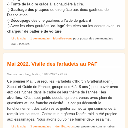
-)
Fonte de la cire
grâce à la chaudière à cire.
-)
Gaufrage des plaques
de cire grâce aux deux gaufriers de
l'association
-)
Découpage
des cire gaufrées à l'aide de
gabarit
-) Avec les cires gaufrées '
collage
' des cires sur les cadres avec un
chargeur de batterie de voiture
.
de Fonte de Cire du 7/8 mai 2022 à Eschau.
Lire la suite
1 commentaire
Identifiez-vous
pour poster des commentaires
3482 lectures
Mai 2022. Visite des farfadets au PAF
Soumis par
rohe_t
le dim, 01/05/2022 - 23:42
Ce premier Mai. J'ai reçu les Farfadets d'Illkirch Graffenstaden (
Scout et Guide de France, groupe des 6 à 8 ans.) pour ouvrir avec
eux des ruches dans le cadre de leur thème de l'année,:
les
abeilles.
C'est sept petits scouts qui sont venus avec plein de
questions et une franche curiosité. Ils ont pu découvrir le
fonctionnement des colonies et goûter au nectar qui commence à
remplir les hausses. Cerise sur le gâteau l'après-midi a été propice
aux essaimages. Nous avons pu voir se former deux essaims.
de Mai 2022. Visite des farfadets au PAF
Lire la suite
3 commentaires
Identifiez-vous
pour poster des commentaires