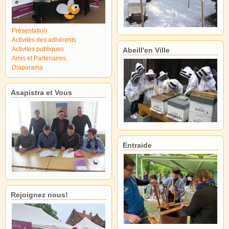
Présentation
Activités des adhérents
Activités publiques
Abeill'en Ville
Amis et Partenaires.
Diaporama
Asapistra et Vous
Entraide
Rejoignez nous!