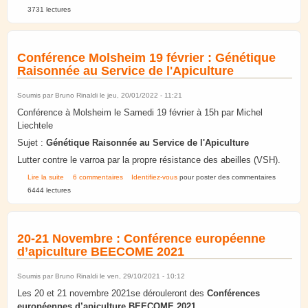
3731 lectures
Conférence Molsheim 19 février : Génétique
Raisonnée au Service de l'Apiculture
Soumis par
Bruno Rinaldi
le jeu, 20/01/2022 - 11:21
Conférence à Molsheim le Samedi 19 février à 15h par Michel
Liechtele
Sujet :
Génétique Raisonnée au Service de l'Apiculture
Lutter contre le varroa par la propre résistance des abeilles (VSH).
de Conférence Molsheim 19 février : Génétique Raisonnée au Service de
Lire la suite
6 commentaires
Identifiez-vous
pour poster des commentaires
l'Apiculture
6444 lectures
20-21 Novembre : Conférence européenne
d’apiculture BEECOME 2021
Soumis par
Bruno Rinaldi
le ven, 29/10/2021 - 10:12
Les 20 et 21 novembre 2021se dérouleront des
Conférences
européennes d’apiculture BEECOME 2021.