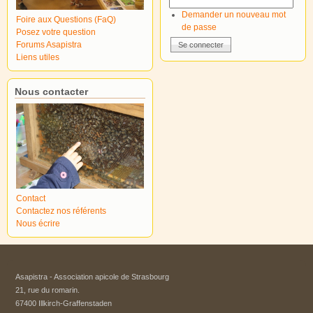
Demander un nouveau mot
Foire aux Questions (FaQ)
de passe
Posez votre question
Forums Asapistra
Liens utiles
Nous contacter
Contact
Contactez nos référents
Nous écrire
Asapistra - Association apicole de Strasbourg​
21, rue du romarin.
67400 Illkirch-Graffenstaden