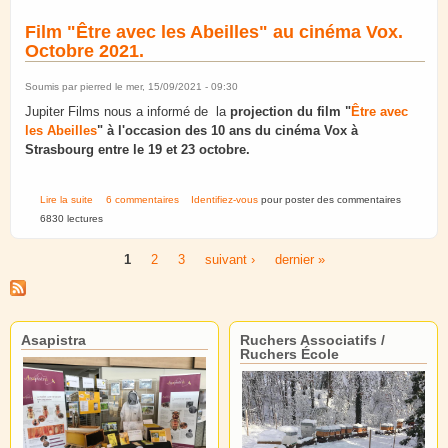
Film "Être avec les Abeilles" au cinéma Vox.
Octobre 2021.
Soumis par
pierred
le mer, 15/09/2021 - 09:30
Jupiter Films nous a informé de la
projection du film "
Être avec
les Abeilles
" à l'occasion des 10 ans du cinéma Vox à
Strasbourg entre le 19 et 23 octobre.
de Film "Être avec les Abeilles" au cinéma Vox. Octobre 2021.
Lire la suite
6 commentaires
Identifiez-vous
pour poster des commentaires
6830 lectures
1
2
3
suivant ›
dernier »
Pages
Asapistra
Ruchers Associatifs /
Ruchers École