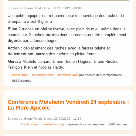
Soumis par
Bruno Rinaldi
le ven, 01/10/2021 - 19:04
Une petite équipe s'est retrouvée pour le sauvetage des ruches de
Groupama à Schiltigheim
Bilan
2 ruches en
pleine forme
, avec plein de miel, même dans le
nourrisseur. 3 ruches
mortes
dont les cadres ont été complètement
digérés
par la fausse teigne.
Action
: déplacement des ruches avec la fausse teigne et
traitement anti varroa
des ruches en pleine forme.
Merci à
Michèle Lamard, Bruno Bouton Hugues, Bruno Rinaldi,
François Klein et Nicolas Hardy.
de Octobre 2021. Sauvetage des ruches de Groupama Schiltigheim
Lire la suite
8 commentaires
Identifiez-vous
pour poster des commentaires
8885 lectures
Conférence Molsheim Vendredi 24 septembre :
La Flore Apicole
Soumis par
Bruno Rinaldi
le mar, 21/09/2021 - 12:19
de Conférence Molsheim Vendredi 24 septembre : La Flore Apicole
Lire la suite
Identifiez-vous
pour poster des commentaires
1465 lectures