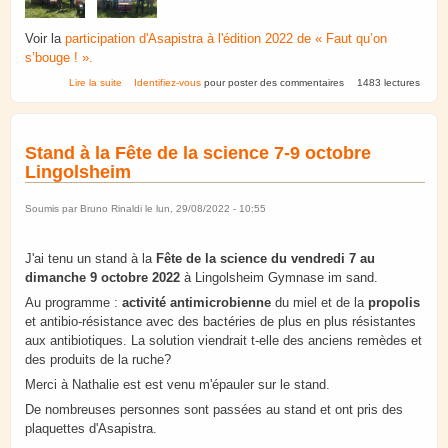
Voir la
participation d'Asapistra à l'édition 2022 de « Faut qu’on
s’bouge ! ».
de Évènement « Faut qu’on s’bouge ! » Dimanche 14 mai 2023
Lire la suite
Identifiez-vous
pour poster des commentaires
1483 lectures
Stand à la Fête de la science 7-9 octobre
Lingolsheim
Soumis par
Bruno Rinaldi
le lun, 29/08/2022 - 10:55
J'ai tenu un stand à la
Fête de la science du vendredi 7 au
dimanche 9 octobre 2022
à Lingolsheim Gymnase im sand.
Au programme :
activité antimicrobienne
du miel et de la
propolis
et antibio-résistance avec des bactéries de plus en plus résistantes
aux antibiotiques. La solution viendrait t-elle des anciens remèdes et
des produits de la ruche?
Merci à Nathalie est est venu m'épauler sur le stand.
De nombreuses personnes sont passées au stand et ont pris des
plaquettes d'Asapistra.