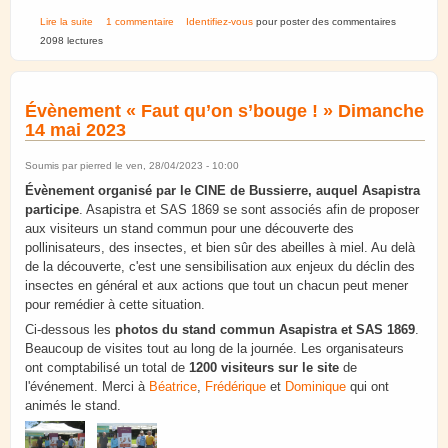
de Mai 2023. Asapistra à la Médiathèque du Neudorf.
Lire la suite
1 commentaire
Identifiez-vous
pour poster des commentaires
2098 lectures
Évènement « Faut qu’on s’bouge ! » Dimanche
14 mai 2023
Soumis par
pierred
le ven, 28/04/2023 - 10:00
Évènement organisé par le CINE de Bussierre, auquel Asapistra
participe
. Asapistra et SAS 1869 se sont associés afin de proposer
aux visiteurs un stand commun pour une découverte des
pollinisateurs, des insectes, et bien sûr des abeilles à miel. Au delà
de la découverte, c'est une sensibilisation aux enjeux du déclin des
insectes en général et aux actions que tout un chacun peut mener
pour remédier à cette situation.
Ci-dessous les
photos du stand commun Asapistra et SAS 1869
.
Beaucoup de visites tout au long de la journée. Les organisateurs
ont comptabilisé un total de
1200 visiteurs sur le site
de
l'événement. Merci à
Béatrice
,
Frédérique
et
Dominique
qui ont
animés le stand.