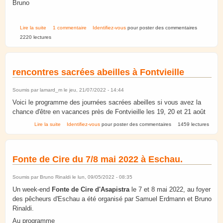
Bruno
de Stand à la Fête de la science 7-9 octobre Lingolsheim
Lire la suite
1 commentaire
Identifiez-vous
pour poster des commentaires
2220 lectures
rencontres sacrées abeilles à Fontvieille
Soumis par
lamard_m
le jeu, 21/07/2022 - 14:44
Voici le programme des journées sacrées abeilles si vous avez la
chance d'être en vacances près de Fontvieille les 19, 20 et 21 août
de rencontres sacrées abeilles à Fontvieille
Lire la suite
Identifiez-vous
pour poster des commentaires
1459 lectures
Fonte de Cire du 7/8 mai 2022 à Eschau.
Soumis par
Bruno Rinaldi
le lun, 09/05/2022 - 08:35
Un week-end
Fonte de Cire d'Asapistra
le 7 et 8 mai 2022, au foyer
des pêcheurs d'Eschau a été organisé par Samuel Erdmann et Bruno
Rinaldi.
Au programme