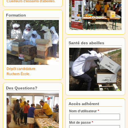
Cueilleurs d'essaims d'abeilles.
Formation
Santé des abeilles
Dépôt candidature.
Ruchers École.
Des Questions?
Accès adhérent
Nom d'utilisateur
*
Mot de passe
*