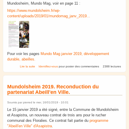
Mundosheim, Mundo Mag, voir en page 11 :
https://www.mundolsheim.fr/wp-
content/uploads/2019/01/mundomag_janv_2019...
Pour voir les pages
Mundo Mag janvier 2019, développement
durable, abeilles.
de 2018. Belle année pour les abeilles à Mundolsheim.
Lire la suite
Identifiez-vous
pour poster des commentaires
2388 lectures
Mundolsheim 2019. Reconduction du
partenariat Abeill'en Ville.
Soumis par
pierred
le mer, 16/01/2019 - 10:01
Le 15 janvier 2019 a été signé, entre la Commune de Mundolsheim
et Asapistra, un nouveau contrat de trois ans pour le rucher
communal des Floralies. Ce contrat fait partie du
programme
"Abeill'en Ville" d'Asapistra
.