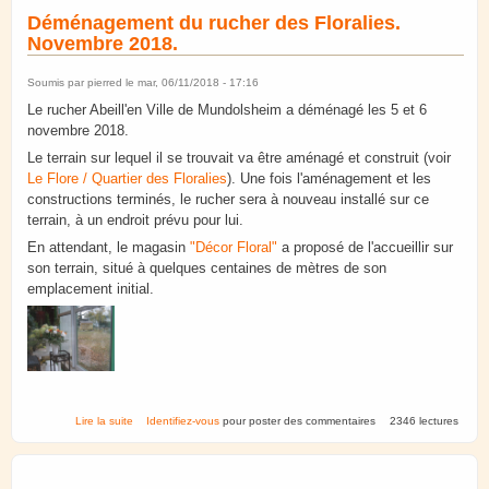
Déménagement du rucher des Floralies.
Novembre 2018.
Soumis par
pierred
le mar, 06/11/2018 - 17:16
Le rucher Abeill'en Ville de Mundolsheim a déménagé les 5 et 6
novembre 2018.
Le terrain sur lequel il se trouvait va être aménagé et construit (voir
Le Flore / Quartier des Floralies
). Une fois l'aménagement et les
constructions terminés, le rucher sera à nouveau installé sur ce
terrain, à un endroit prévu pour lui.
En attendant, le magasin
"Décor Floral"
a proposé de l'accueillir sur
son terrain, situé à quelques centaines de mètres de son
emplacement initial.
de Déménagement du rucher des Floralies. Novembre 2018.
Lire la suite
Identifiez-vous
pour poster des commentaires
2346 lectures