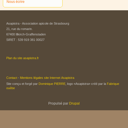
Nous écrire
Asapistra - Association apicole de Strasbourg​
21, rue du romarin.
67400 Illkirch-Graffenstaden
SIRET : 539 919 381 00027
Plan du site asapistra.fr
Contact
-
Mentions légales site Internet Asapistra
Site conçu et forgé par
Dominique PIERRE
, logo «Asapistra» créé par la
Fabrique
ouèbe
Propulsé par
Drupal