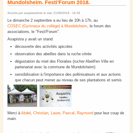
Mundolsheim. Festi'Forum 2018.
Soumis par
asapistradmin
le mar, 21/08/2018 - 16:26
Le dimanche 2 septembre a eu lieu de 10h à 17h, au
COSEC (Gymnase du collège) à Mundolsheim
, le forum des
associations, le "Festi'Forum".
Asapistra y avait un stand.
découverte des activités apicoles
observation des abeilles dans la ruche vitrée
dégustation du miel des Floralies (rucher Abeill'en Ville en
partenariat avec la commune de Mundolsheim)
​sensibilisation à l'importance des pollinisateurs et aux actions
que chacun peut mener au niveau de ses plantations et semis
Merci à
Abdel
,
Christian
,
Laure
,
Pascal
,
Raymond
pour leur coup de
main.
de Mundolsheim. Festi'Forum 2018.