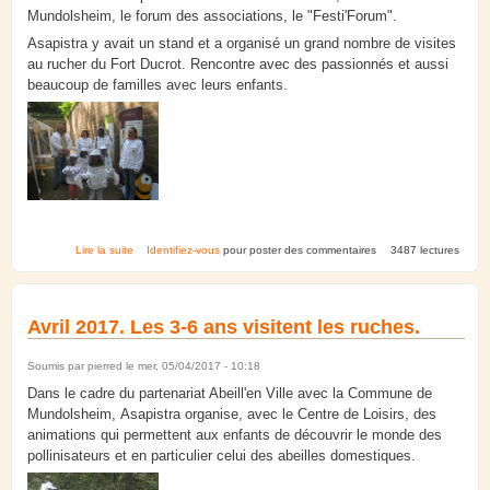
Mundolsheim, le forum des associations, le "Festi'Forum".
Asapistra y avait un stand et a organisé un grand nombre de visites
au rucher du Fort Ducrot. Rencontre avec des passionnés et aussi
beaucoup de familles avec leurs enfants.
de Mundolsheim. Festi'Forum 2017 au Fort Ducrot.
Lire la suite
Identifiez-vous
pour poster des commentaires
3487 lectures
Avril 2017. Les 3-6 ans visitent les ruches.
Soumis par
pierred
le mer, 05/04/2017 - 10:18
Dans le cadre du partenariat Abeill'en Ville avec la Commune de
Mundolsheim, Asapistra organise, avec le Centre de Loisirs, des
animations qui permettent aux enfants de découvrir le monde des
pollinisateurs et en particulier celui des abeilles domestiques.