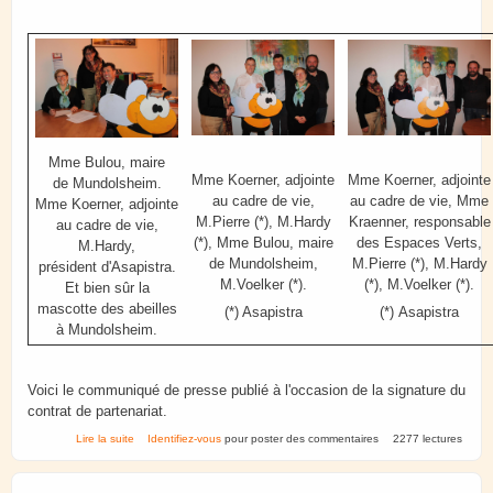
Mme Bulou, maire
Mme Koerner, adjointe
Mme Koerner, adjointe
de Mundolsheim.
au cadre de vie,
au cadre de vie, Mme
Mme Koerner, adjointe
M.Pierre (*), M.Hardy
Kraenner, responsable
au cadre de vie,
(*), Mme Bulou, maire
des Espaces Verts,
M.Hardy,
de Mundolsheim,
M.Pierre (*), M.Hardy
président d'Asapistra.
M.Voelker (*).
(*), M.Voelker (*).
Et bien sûr la
mascotte des abeilles
(*) Asapistra
(*) Asapistra
à Mundolsheim.
Voici le communiqué de presse publié à l'occasion de la signature du
contrat de partenariat.
de Mundolsheim 2019. Reconduction du partenariat Abeill'en Ville.
Lire la suite
Identifiez-vous
pour poster des commentaires
2277 lectures