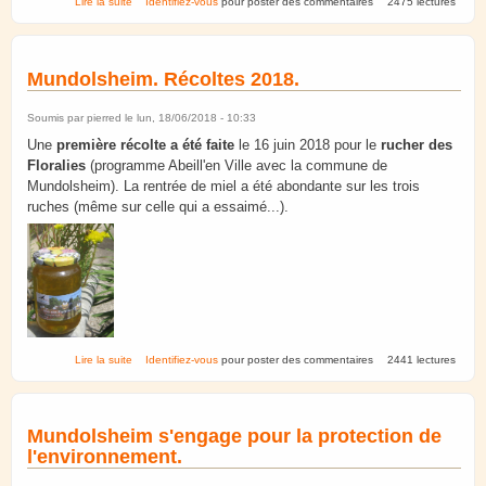
Lire la suite
Identifiez-vous
pour poster des commentaires
2475 lectures
Mundolsheim. Récoltes 2018.
Soumis par
pierred
le lun, 18/06/2018 - 10:33
Une
première récolte a été faite
le 16 juin 2018 pour le
rucher des
Floralies
(programme Abeill'en Ville avec la commune de
Mundolsheim). La rentrée de miel a été abondante sur les trois
ruches (même sur celle qui a essaimé...).
de Mundolsheim. Récoltes 2018.
Lire la suite
Identifiez-vous
pour poster des commentaires
2441 lectures
Mundolsheim s'engage pour la protection de
l'environnement.