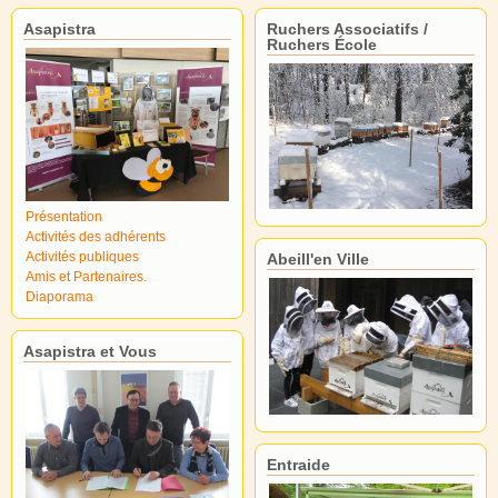
Asapistra
Ruchers Associatifs /
Ruchers École
Présentation
Activités des adhérents
Activités publiques
Abeill'en Ville
Amis et Partenaires.
Diaporama
Asapistra et Vous
Entraide