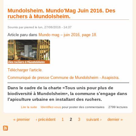
Mundolsheim. Mundo'Mag Juin 2016. Des
ruchers à Mundolsheim.
Soumis par
pierred
le lun, 27/06/2016 - 14:37
Article paru dans
Mundo mag – juin 2016, page 18.
Télécharger l'article.
Communiqué de presse Commune de Mundolsheim - Asapistra
.
Dans le cadre de la charte «Tous unis pour plus de
biodiversité à Mundolsheim», la commune s’engage dans
l’apiculture urbaine en installant des ruchers.
de Mundolsheim. Mundo'Mag Juin 2016. Des ruchers à
Lire la suite
Identifiez-vous
pour poster des commentaires
2799 lectures
Mundolsheim.
« premier
‹ précédent
1
2
3
suivant ›
dernier »
Pages