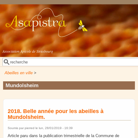
Aller au contenu principal
Association Apicole de Strasbourg
Rechercher
Formulaire de recherche
Abeilles en ville
>
Mundolsheim
2018. Belle année pour les abeilles à
Mundolsheim.
Soumis par
pierred
le lun, 28/01/2019 - 16:39
Article paru dans la publication trimestrielle de la Commune de