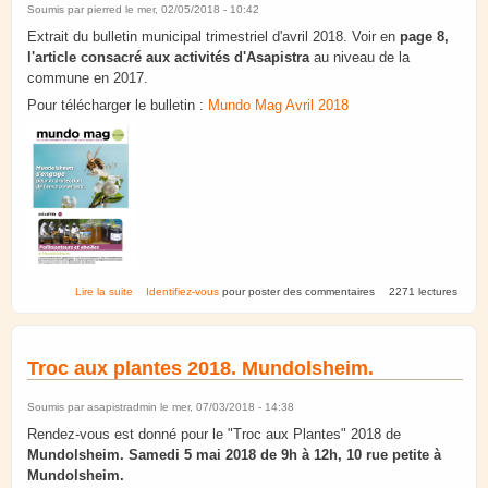
Soumis par
pierred
le mer, 02/05/2018 - 10:42
Extrait du bulletin municipal trimestriel d'avril 2018. Voir en
page 8,
l'article consacré aux activités d'Asapistra
au niveau de la
commune en 2017.
Pour télécharger le bulletin :
Mundo Mag Avril 2018
de Mundolsheim s'engage pour la protection de l'environnement.
Lire la suite
Identifiez-vous
pour poster des commentaires
2271 lectures
Troc aux plantes 2018. Mundolsheim.
Soumis par
asapistradmin
le mer, 07/03/2018 - 14:38
Rendez-vous est donné pour le "Troc aux Plantes" 2018 de
Mundolsheim. Samedi 5 mai 2018 de 9h à 12h, 10 rue petite à
Mundolsheim.