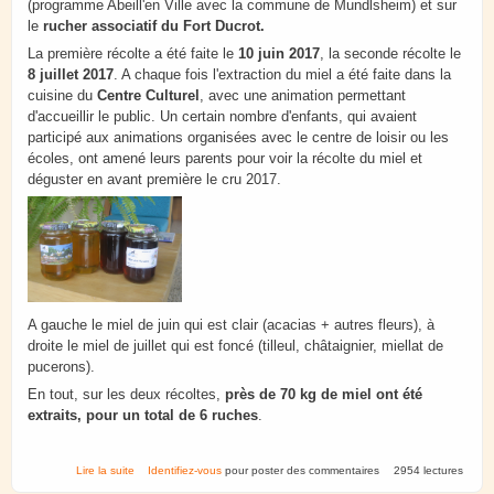
(programme Abeill'en Ville avec la commune de Mundlsheim) et sur
le
rucher associatif du Fort Ducrot.
La première récolte a été faite le
10 juin 2017
, la seconde récolte le
8 juillet 2017
. A chaque fois l'extraction du miel a été faite dans la
cuisine du
Centre Culturel
, avec une animation permettant
d'accueillir le public. Un certain nombre d'enfants, qui avaient
participé aux animations organisées avec le centre de loisir ou les
écoles, ont amené leurs parents pour voir la récolte du miel et
déguster en avant première le cru 2017.
A gauche le miel de juin qui est clair (acacias + autres fleurs), à
droite le miel de juillet qui est foncé (tilleul, châtaignier, miellat de
pucerons).
En tout, sur les deux récoltes,
près de 70 kg de miel ont été
extraits, pour un total de 6 ruches
.
de Mundolsheim. Récoltes 2017.
Lire la suite
Identifiez-vous
pour poster des commentaires
2954 lectures