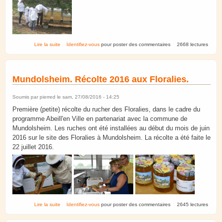
de Avril 2017. Les 3-6 ans visitent les ruches.
Lire la suite
Identifiez-vous
pour poster des commentaires
2668 lectures
Mundolsheim. Récolte 2016 aux Floralies.
Soumis par
pierred
le sam, 27/08/2016 - 14:25
Première (petite) récolte du rucher des Floralies, dans le cadre du
programme Abeill'en Ville en partenariat avec la commune de
Mundolsheim. Les ruches ont été installées au début du mois de juin
2016 sur le site des Floralies à Mundolsheim. La récolte a été faite le
22 juillet 2016.
de Mundolsheim. Récolte 2016 aux Floralies.
Lire la suite
Identifiez-vous
pour poster des commentaires
2645 lectures