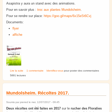
Asapistra y aura un stand avec des animations.
Pour en savoir plus :
troc aux plantes Mundolsheim
.
Pour se rendre sur place:
https://goo.gl/maps/6x15eSt6Cvj
Documents:
flyer
affiche
de Troc aux plantes 2018. Mundolsheim.
Lire la suite
1 commentaire
Identifiez-vous
pour poster des commentaires
5891 lectures
Mundolsheim. Récoltes 2017.
Soumis par
pierred
le mer, 12/07/2017 - 09:45
Deux récoltes ont été faites en 2017
sur le
rucher des Floralies