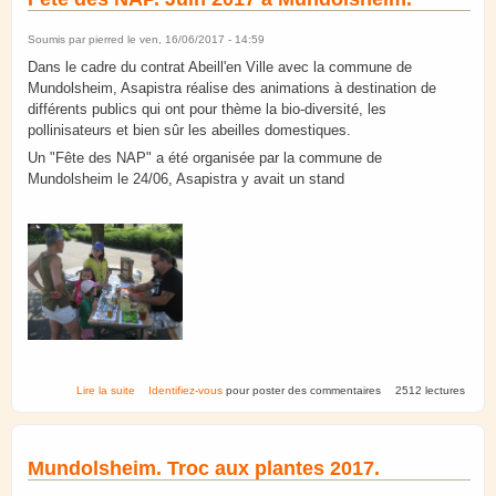
Soumis par
pierred
le ven, 16/06/2017 - 14:59
Dans le cadre du contrat Abeill'en Ville avec la commune de
Mundolsheim, Asapistra réalise des animations à destination de
différents publics qui ont pour thème la bio-diversité, les
pollinisateurs et bien sûr les abeilles domestiques.
Un "Fête des NAP" a été organisée par la commune de
Mundolsheim le 24/06, Asapistra y avait un stand
de Fête des NAP. Juin 2017 à Mundolsheim.
Lire la suite
Identifiez-vous
pour poster des commentaires
2512 lectures
Mundolsheim. Troc aux plantes 2017.