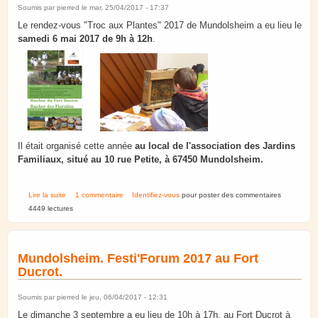
Soumis par
pierred
le mar, 25/04/2017 - 17:37
Le rendez-vous "Troc aux Plantes" 2017 de Mundolsheim a eu lieu le
samedi 6 mai 2017 de 9h à 12h
.
Il était organisé cette année
au local de l'association des Jardins
Familiaux, situé au 10 rue Petite, à 67450 Mundolsheim.
de Mundolsheim. Troc aux plantes 2017.
Lire la suite
1 commentaire
Identifiez-vous
pour poster des commentaires
4449 lectures
Mundolsheim. Festi'Forum 2017 au Fort
Ducrot.
Soumis par
pierred
le jeu, 06/04/2017 - 12:31
Le dimanche 3 septembre a eu lieu de 10h à 17h, au Fort Ducrot à