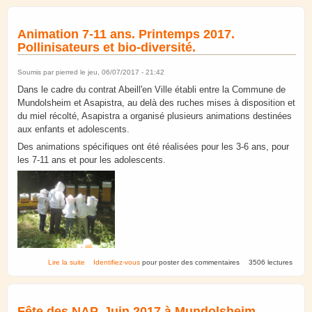
Animation 7-11 ans. Printemps 2017.
Pollinisateurs et bio-diversité.
Soumis par
pierred
le jeu, 06/07/2017 - 21:42
Dans le cadre du contrat Abeill'en Ville établi entre la Commune de
Mundolsheim et Asapistra, au delà des ruches mises à disposition et
du miel récolté, Asapistra a organisé plusieurs animations destinées
aux enfants et adolescents.
Des animations spécifiques ont été réalisées pour les 3-6 ans, pour
les 7-11 ans et pour les adolescents.
de Animation 7-11 ans. Printemps 2017. Pollinisateurs et bio-
Lire la suite
Identifiez-vous
pour poster des commentaires
3506 lectures
diversité.
Fête des NAP. Juin 2017 à Mundolsheim.