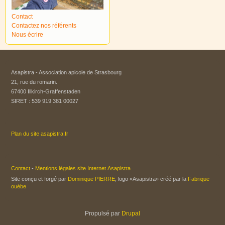
Contact
Contactez nos référents
Nous écrire
Asapistra - Association apicole de Strasbourg​
21, rue du romarin.
67400 Illkirch-Graffenstaden
SIRET : 539 919 381 00027
Plan du site asapistra.fr
Contact
-
Mentions légales site Internet Asapistra
Site conçu et forgé par
Dominique PIERRE
, logo «Asapistra» créé par la
Fabrique
ouèbe
Propulsé par
Drupal