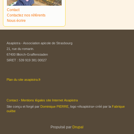
Contact
Contactez nos référents
Nous écrire
Asapistra - Association apicole de Strasbourg​
21, rue du romarin.
67400 Illkirch-Graffenstaden
SIRET : 539 919 381 00027
Plan du site asapistra.fr
Contact
-
Mentions légales site Internet Asapistra
Site conçu et forgé par
Dominique PIERRE
, logo «Asapistra» créé par la
Fabrique
ouèbe
Propulsé par
Drupal