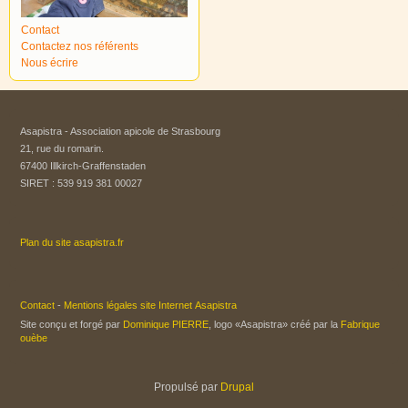
Contact
Contactez nos référents
Nous écrire
Asapistra - Association apicole de Strasbourg​
21, rue du romarin.
67400 Illkirch-Graffenstaden
SIRET : 539 919 381 00027
Plan du site asapistra.fr
Contact
-
Mentions légales site Internet Asapistra
Site conçu et forgé par
Dominique PIERRE
, logo «Asapistra» créé par la
Fabrique
ouèbe
Propulsé par
Drupal