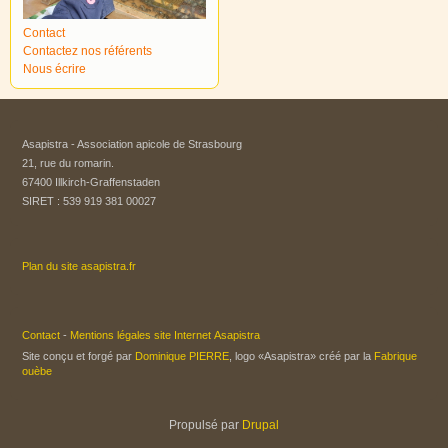
Contact
Contactez nos référents
Nous écrire
Asapistra - Association apicole de Strasbourg​
21, rue du romarin.
67400 Illkirch-Graffenstaden
SIRET : 539 919 381 00027
Plan du site asapistra.fr
Contact
-
Mentions légales site Internet Asapistra
Site conçu et forgé par
Dominique PIERRE
, logo «Asapistra» créé par la
Fabrique
ouèbe
Propulsé par
Drupal