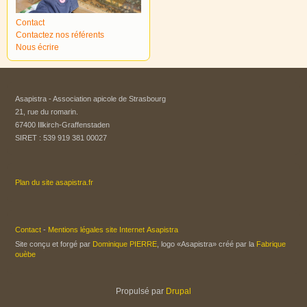
Contact
Contactez nos référents
Nous écrire
Asapistra - Association apicole de Strasbourg​
21, rue du romarin.
67400 Illkirch-Graffenstaden
SIRET : 539 919 381 00027
Plan du site asapistra.fr
Contact
-
Mentions légales site Internet Asapistra
Site conçu et forgé par
Dominique PIERRE
, logo «Asapistra» créé par la
Fabrique
ouèbe
Propulsé par
Drupal