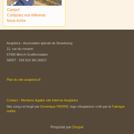
Contact
Contactez nos référents
Nous écrire
Asapistra - Association apicole de Strasbourg​
21, rue du romarin.
67400 Illkirch-Graffenstaden
SIRET : 539 919 381 00027
Plan du site asapistra.fr
Contact
-
Mentions légales site Internet Asapistra
Site conçu et forgé par
Dominique PIERRE
, logo «Asapistra» créé par la
Fabrique
ouèbe
Propulsé par
Drupal