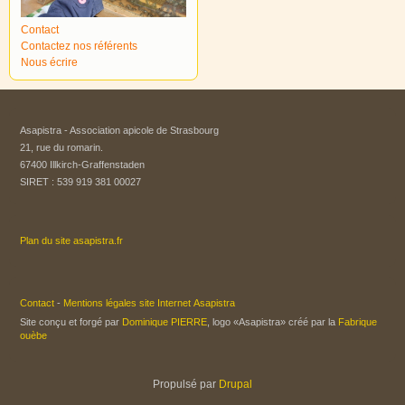
Contact
Contactez nos référents
Nous écrire
Asapistra - Association apicole de Strasbourg​
21, rue du romarin.
67400 Illkirch-Graffenstaden
SIRET : 539 919 381 00027
Plan du site asapistra.fr
Contact
-
Mentions légales site Internet Asapistra
Site conçu et forgé par
Dominique PIERRE
, logo «Asapistra» créé par la
Fabrique
ouèbe
Propulsé par
Drupal