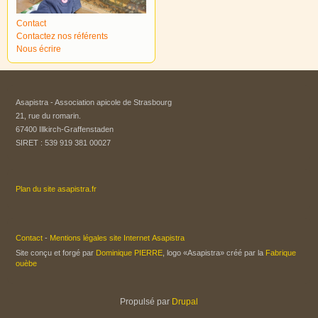
Contact
Contactez nos référents
Nous écrire
Asapistra - Association apicole de Strasbourg​
21, rue du romarin.
67400 Illkirch-Graffenstaden
SIRET : 539 919 381 00027
Plan du site asapistra.fr
Contact
-
Mentions légales site Internet Asapistra
Site conçu et forgé par
Dominique PIERRE
, logo «Asapistra» créé par la
Fabrique
ouèbe
Propulsé par
Drupal