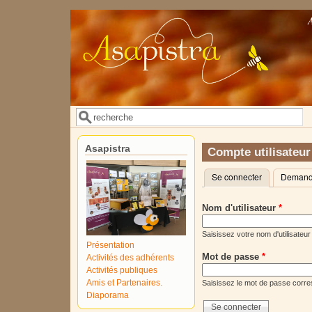
Aller au contenu principal
Rechercher
Formulaire de recherche
Asapistra
Compte utilisateur
Se connecter
(onglet actif)
Demande
Onglets principaux
Nom d'utilisateur
*
Saisissez votre nom d'utilisateur
Présentation
Mot de passe
*
Activités des adhérents
Activités publiques
Amis et Partenaires.
Saisissez le mot de passe corres
Diaporama