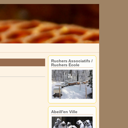
Ruchers Associatifs /
Ruchers École
Abeill'en Ville