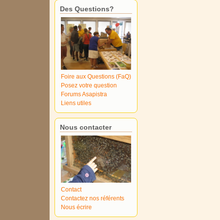
Des Questions?
Foire aux Questions (FaQ)
Posez votre question
Forums Asapistra
Liens utiles
Nous contacter
Contact
Contactez nos référents
Nous écrire