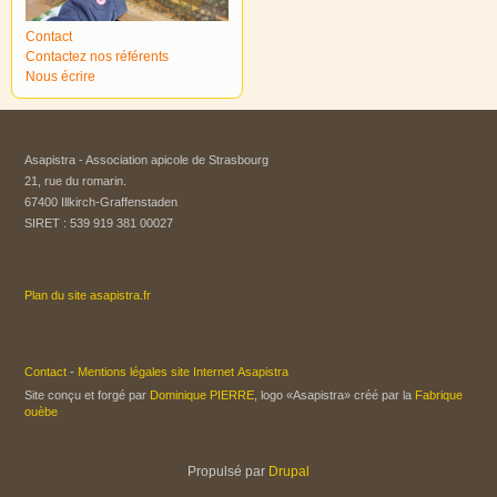
Contact
Contactez nos référents
Nous écrire
Asapistra - Association apicole de Strasbourg​
21, rue du romarin.
67400 Illkirch-Graffenstaden
SIRET : 539 919 381 00027
Plan du site asapistra.fr
Contact
-
Mentions légales site Internet Asapistra
Site conçu et forgé par
Dominique PIERRE
, logo «Asapistra» créé par la
Fabrique
ouèbe
Propulsé par
Drupal