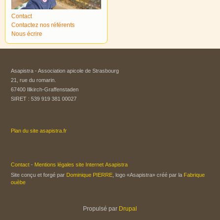
Contact
Contactez nos référents
Nous écrire
Asapistra - Association apicole de Strasbourg​
21, rue du romarin.
67400 Illkirch-Graffenstaden
SIRET : 539 919 381 00027
Plan du site asapistra.fr
Contact
-
Mentions légales site Internet Asapistra
Site conçu et forgé par
Dominique PIERRE
, logo «Asapistra» créé par la
Fabrique
ouèbe
Propulsé par
Drupal