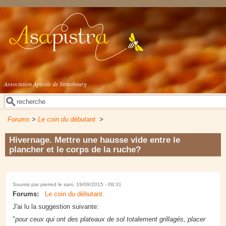
Aller au contenu principal
Association Apicole de Strasbourg
Rechercher
Formulaire de recherche
Forums
>
Le coin du débutant.
>
Hivernage. Mettre une hausse vide entre le
plancher et le corps de la ruche?
Soumis par
pierred
le sam, 19/09/2015 - 08:31
Forums:
Le coin du débutant.
J'ai lu la suggestion suivante:
"
pour ceux qui ont des plateaux de sol totalement grillagés, placer