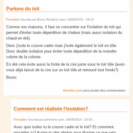
Parlons du toit
Permalien
Soumis par
Bruno Rinaldi
le
sam, 19/09/2015 - 18:15
.
Comme nos maisons, il faut se concentrer sur l'isolation du toit qui
permet d'éviter toute déperdition de chaleur (mais aussi isolation du
chaud en été).
Donc j'isole le couvre cadre mais j'isole également le toit en tôle.
Donc double isolation pour éviter toute déperdition de la moindre
colorie de la colonie.
En été cela évite aussi la fonte de la cire juste sous le toit tôle (avez-
vous déjà laissé de la cire sur un toit tôle et retrouvé tout fondu?)
Bruno
Identifiez-vous
pour poster des commentaires
Comment est réalisée l'isolation?
Permalien
Soumis par
pierred
le
sam, 19/09/2015 - 20:02
.
Avec quoi isoles tu le couvre cadre et le toit? Et comment
procèdes tu? Aurais-tu des photos pour illustrer ce que cela