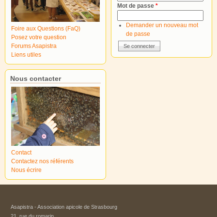
Mot de passe
*
Demander un nouveau mot
Foire aux Questions (FaQ)
de passe
Posez votre question
Forums Asapistra
Liens utiles
Nous contacter
Contact
Contactez nos référents
Nous écrire
Asapistra - Association apicole de Strasbourg​
21, rue du romarin.