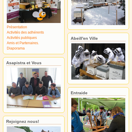
Présentation
Activités des adhérents
Activités publiques
Abeill'en Ville
Amis et Partenaires.
Diaporama
Asapistra et Vous
Entraide
Rejoignez nous!