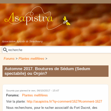
Aller au contenu principal
Association Apicole de Strasbourg
Rechercher
Formulaire de recherche
Forums
>
Plantes mellifères
>
Automne 2017. Boutures de Sédum (Sedum
spectabile) ou Orpin?
Soumis par
pierred
le ven, 06/10/2017 - 15:47
Forums:
Plantes mellifères
Voir la plante:
http://asapistra.fr/?q=comment/1627#comment-1627
Nous recherchons, pour le rucher associatif du Fort Ducrot, des