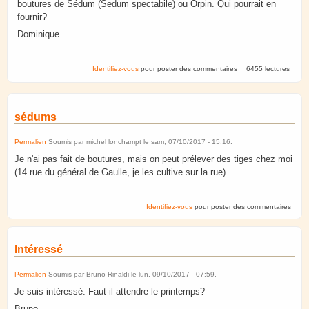
boutures de Sédum (Sedum spectabile) ou Orpin. Qui pourrait en
fournir?
Dominique
Identifiez-vous
pour poster des commentaires
6455 lectures
sédums
Permalien
Soumis par
michel lonchampt
le
sam, 07/10/2017 - 15:16
.
Je n'ai pas fait de boutures, mais on peut prélever des tiges chez moi
(14 rue du général de Gaulle, je les cultive sur la rue)
Identifiez-vous
pour poster des commentaires
Intéressé
Permalien
Soumis par
Bruno Rinaldi
le
lun, 09/10/2017 - 07:59
.
Je suis intéressé. Faut-il attendre le printemps?
Bruno