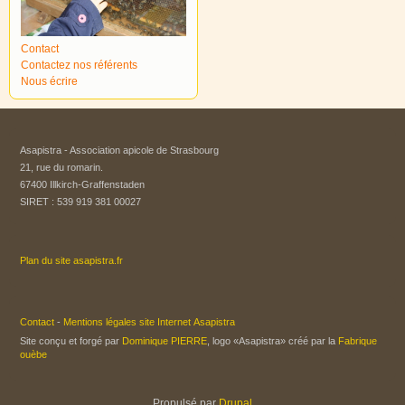
Contact
Contactez nos référents
Nous écrire
Asapistra - Association apicole de Strasbourg​
21, rue du romarin.
67400 Illkirch-Graffenstaden
SIRET : 539 919 381 00027
Plan du site asapistra.fr
Contact
-
Mentions légales site Internet Asapistra
Site conçu et forgé par
Dominique PIERRE
, logo «Asapistra» créé par la
Fabrique
ouèbe
Propulsé par
Drupal