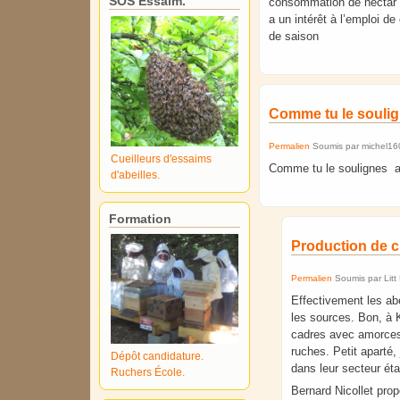
SOS Essaim.
consommation de nectar et
a un intérêt à l’emploi d
de saison
Comme tu le souli
Permalien
Soumis par
michel16
Cueilleurs d'essaims
Comme tu le soulignes a
d'abeilles.
Formation
Production de ci
Permalien
Soumis par
Lit
Effectivement les abe
les sources. Bon, à K
cadres avec amorces d
ruches. Petit aparté,
Dépôt candidature.
dans leur secteur éta
Ruchers École.
Bernard Nicollet pro