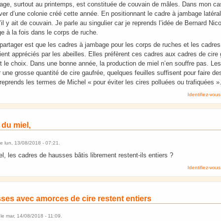
age, surtout au printemps, est constituée de couvain de mâles. Dans mon ca
ver d’une colonie créé cette année. En positionnant le cadre à jambage latéral
l y ait de couvain. Je parle au singulier car je reprends l’idée de Bernard Nicoll
e à la fois dans le corps de ruche.
s partager est que les cadres à jambage pour les corps de ruches et les cadre
ent appréciés par les abeilles. Elles préfèrent ces cadres aux cadres de cire 
ont le choix. Dans une bonne année, la production de miel n’en souffre pas. Le
ter une grosse quantité de cire gaufrée, quelques feuilles suffisent pour faire 
 reprends les termes de Michel « pour éviter les cires polluées ou trafiquées »
Identifiez-vous
 du miel,
le
lun, 13/08/2018 - 07:21
.
el, les cadres de hausses bâtis librement restent-ils entiers ?
Identifiez-vous
ses avec amorces de cire restent entiers
le
mar, 14/08/2018 - 11:09
.