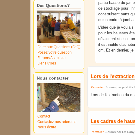
partie basse du jamb
Des Questions?
de stockage pour l’hi
construisent sans qu’i
qu’un cadre à jambag
L’idée que je voulai
pour les hausses étai
délaissent si elles 
il est inutile d’ache
Foire aux Questions (FaQ)
cm. Et en dernier, je
Posez votre question
Forums Asapistra
Liens utiles
Lors de l'extraction
Nous contacter
Permalien
Soumis par
pdebitte
Lors de l'extraction du mi
Contact
Les cadres de haus
Contactez nos référents
Nous écrire
Permalien
Soumis par
Litt Dany