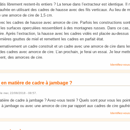
is librement restent-ils entiers ? La tenue dans l’extracteur est identique. Il
aufrée en utilisant des cadres de hausse avec des fils verticaux. Au lieu de me
tre une amorce de cire de 1,5 cm.
é avec les cadres de hausse avec amorce de cire. Parfois les constructions sont 
t les surfaces operculées ressemblent à des montagnes russes. Dans ce cas, lo
a cire. Après l’extraction, la hausse avec les cadres vidés est placée au-dessus
rnières gouttes de miel et remettent les cadres en parfait état.
lternativement un cadre construit et un cadre avec une amorce de cire dans le
 des cadres avec amorce de cire. L’an prochain, je ferai un essai. Je leur mett
ent, des amorces de cire.
Identifiez-vous
e en matière de cadre à jambage ?
le
mer, 22/08/2018 - 08:57
.
atière de cadre à jambage ? Avez-vous testé ? Quels sont pour vous les points
 à jambage ou avec une amorce de cire par rapport aux cadres de cire gaufré
Identifiez-vous