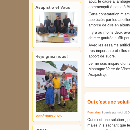
août, le cadre à jambage i
commençait à peine à êtr
Asapistra et Vous
Cette constatation m’am
appréciés par les abeill
amorce de cire en alter
Il y a au moins deux avan
de cire gaufrée suffit p
Avec les essaims artifici
très importante et elles
apport de sucre.
Rejoignez nous!
Je me suis inspiré d’un 
Montagne Verte de Vince
Asapistra).
Oui c’est une solut
Permalien
Soumis par
michel16
Adhésions 2026.
Oui c’est une solution , p
mâles ? ( sachant que le 