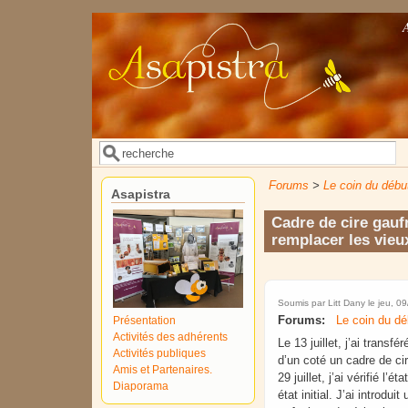
Aller au contenu principal
Rechercher
Formulaire de recherche
Forums
>
Le coin du débu
Asapistra
Cadre de cire gauf
remplacer les vieu
Soumis par
Litt Dany
le jeu, 0
Forums:
Le coin du dé
Présentation
Activités des adhérents
Le 13 juillet, j’ai trans
Activités publiques
d’un coté un cadre de ci
Amis et Partenaires.
29 juillet, j’ai vérifié 
Diaporama
état initial. J’ai introd