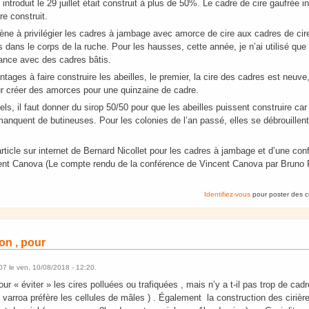
ntroduit le 29 juillet était construit à plus de 50%. Le cadre de cire gaufrée intr
e construit.
ène à privilégier les cadres à jambage avec amorce de cire aux cadres de cir
es dans le corps de la ruche. Pour les hausses, cette année, je n’ai utilisé q
nance avec des cadres bâtis.
tages à faire construire les abeilles, le premier, la cire des cadres est neuve
our créer des amorces pour une quinzaine de cadre.
els, il faut donner du sirop 50/50 pour que les abeilles puissent construire car
 manquent de butineuses. Pour les colonies de l’an passé, elles se débrouillen
article sur internet de Bernard Nicollet pour les cadres à jambage et d’une co
nt Canova (Le compte rendu de la conférence de Vincent Canova par Bruno Rin
Identifiez-vous
pour poster des 
ion , pour
07
le
ven, 10/08/2018 - 12:20
.
our « éviter » les cires polluées ou trafiquées , mais n’y a t-il pas trop de ca
varroa préfère les cellules de mâles ) . Également la construction des ciriè