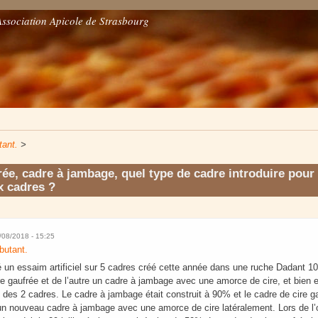
Association Apicole de Strasbourg
tant.
>
rée, cadre à jambage, quel type de cadre introduire pour
x cadres ?
9/08/2018 - 15:25
butant.
féré un essaim artificiel sur 5 cadres créé cette année dans une ruche Dadant 10 
re gaufrée et de l’autre un cadre à jambage avec une amorce de cire, et bien e
l’état des 2 cadres. Le cadre à jambage était construit à 90% et le cadre de cire
uit un nouveau cadre à jambage avec une amorce de cire latéralement. Lors de l’