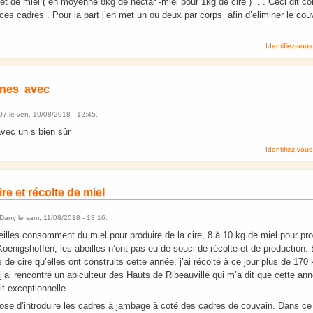
 de miel ( en moyenne 8kg de nectar -miel pour 1kg de cire ) , . Ceci dit com
e ces cadres . Pour la part j’en met un ou deux par corps afin d’eliminer le cou
Identifiez-vous
gnes avec
07
le
ven, 10/08/2018 - 12:45
.
vec un s bien sûr
Identifiez-vous
re et récolte de miel
t Dany
le
sam, 11/08/2018 - 13:16
.
illes consomment du miel pour produire de la cire, 8 à 10 kg de miel pour pro
oenigshoffen, les abeilles n’ont pas eu de souci de récolte et de production.
e cire qu’elles ont construits cette année, j’ai récolté à ce jour plus de 170
 j’ai rencontré un apiculteur des Hauts de Ribeauvillé qui m’a dit que cette an
it exceptionnelle.
pose d’introduire les cadres à jambage à coté des cadres de couvain. Dans ce 