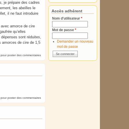
s, je prépare des cadres
ement, les abeilles le
Accès adhérent
et, il ne faut introduire
Nom d'utilisateur
*
s avec amorce de cire
Mot de passe
*
gaufrée qu’elles
s dépenses sont réduites,
Demander un nouveau
des amorces de cire de 1,5
mot de passe
.
pour poster des commentaires
pour poster des commentaires