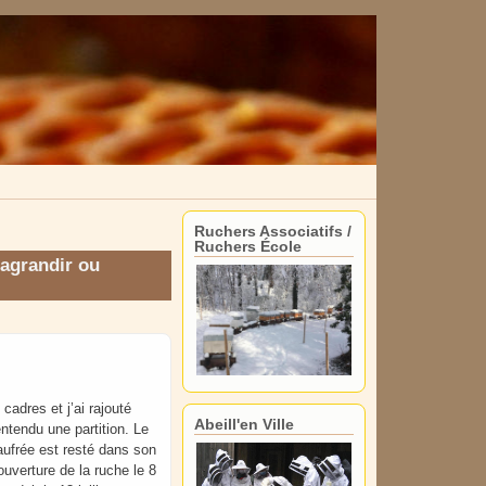
Ruchers Associatifs /
Ruchers École
 agrandir ou
cadres et j’ai rajouté
Abeill'en Ville
ntendu une partition. Le
 gaufrée est resté dans son
ouverture de la ruche le 8