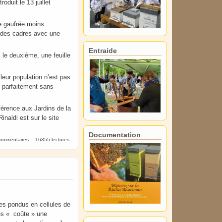
oduit le 13 juillet
e gaufrée moins
ue des cadres avec une
Entraide
, le deuxième, une feuille
 leur population n’est pas
t parfaitement sans
nférence aux Jardins de la
aldi est sur le site
Documentation
commentaires
16355 lectures
dres pondus en cellules de
res « coûte » une