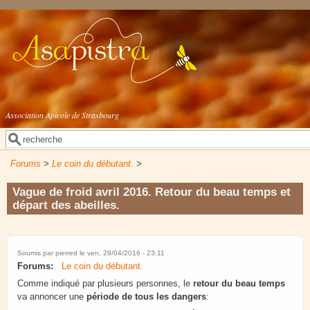
Aller au contenu principal
Association Apicole de Strasbourg
Rechercher
Formulaire de recherche
Forums
>
Le coin du débutant.
>
Vague de froid avril 2016. Retour du beau temps et
départ des abeilles.
Soumis par
pierred
le ven, 29/04/2016 - 23:11
Forums:
Le coin du débutant.
Comme indiqué par plusieurs personnes, le
retour du beau temps
va annoncer une
période de tous les dangers
: