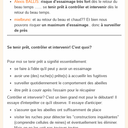
Alexis BALLIS
:
risque d’essaimage très fort
dès le retour du
beau temps ...... se
tenir prêt à contrôler et intervenir
dès le
retour du beau temps.
mielbruno
: et au retour du beau et chaud?? Et bien nous
pouvons risquer
un maximum d'essaimage
.. donc
à surveiller
de près
Se tenir prêt, contrôler et intervenir! C'est quoi?
Pour moi se tenir prêt a signifié essentiellement:
se faire à l'idée qu'il peut y avoir un essaimage
​avoir une (des) ruche(s) prête(s) à accueillir les fugitives
surveiller quotidiennement le comportement des abeilles
être prêt à courir après l'essaim pour le récupérer
Contrôler et intervenir? C'est un bien grand mot pour le débutant! Il
essaye d'interprêter ce qu'il observe. Il essaye d'anticiper:
s'assurer que les abeilles ont suffisamment de place
visiter les ruches pour détecter les "constructions inquiétantes"
(comprendre cellules de reines) et éventuellement les éliminer.
Mais on ne les voit pas toujours toutes....