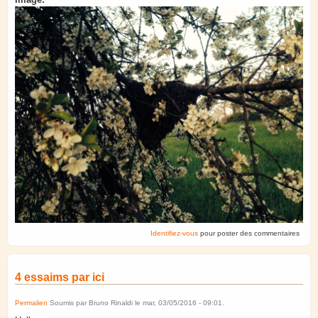
Identifiez-vous
pour poster des commentaires
4 essaims par ici
Permalien
Soumis par
Bruno Rinaldi
le
mar, 03/05/2016 - 09:01
.