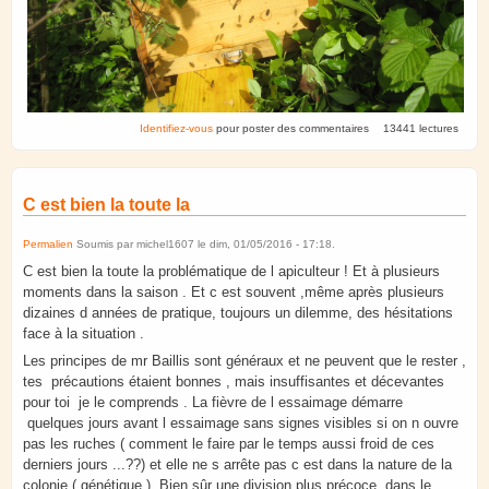
Identifiez-vous
pour poster des commentaires
13441 lectures
C est bien la toute la
Permalien
Soumis par
michel1607
le
dim, 01/05/2016 - 17:18
.
C est bien la toute la problématique de l apiculteur ! Et à plusieurs
moments dans la saison . Et c est souvent ,même après plusieurs
dizaines d années de pratique, toujours un dilemme, des hésitations
face à la situation .
Les principes de mr Baillis sont généraux et ne peuvent que le rester ,
tes précautions étaient bonnes , mais insuffisantes et décevantes
pour toi je le comprends . La fièvre de l essaimage démarre
quelques jours avant l essaimage sans signes visibles si on n ouvre
pas les ruches ( comment le faire par le temps aussi froid de ces
derniers jours ...??) et elle ne s arrête pas c est dans la nature de la
colonie ( génétique ). Bien sûr une division plus précoce dans le