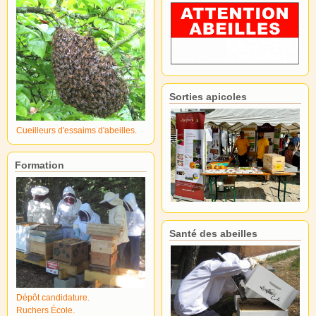
Sorties apicoles
Cueilleurs d'essaims d'abeilles.
Formation
Santé des abeilles
Dépôt candidature.
Ruchers École.