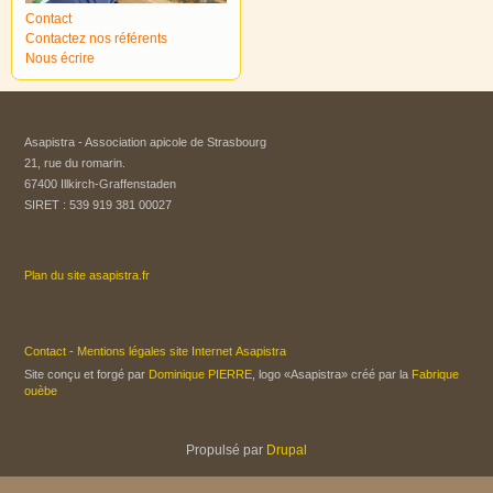
Contact
Contactez nos référents
Nous écrire
Asapistra - Association apicole de Strasbourg​
21, rue du romarin.
67400 Illkirch-Graffenstaden
SIRET : 539 919 381 00027
Plan du site asapistra.fr
Contact
-
Mentions légales site Internet Asapistra
Site conçu et forgé par
Dominique PIERRE
, logo «Asapistra» créé par la
Fabrique
ouèbe
Propulsé par
Drupal