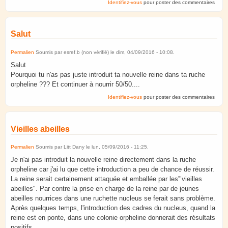
Identifiez-vous
pour poster des commentaires
Salut
Permalien
Soumis par
esref.b (non vérifié)
le
dim, 04/09/2016 - 10:08
.
Salut
Pourquoi tu n'as pas juste introduit ta nouvelle reine dans ta ruche
orpheline ??? Et continuer à nourrir 50/50....
Identifiez-vous
pour poster des commentaires
Vieilles abeilles
Permalien
Soumis par
Litt Dany
le
lun, 05/09/2016 - 11:25
.
Je n'ai pas introduit la nouvelle reine directement dans la ruche
orpheline car j'ai lu que cette introduction a peu de chance de réussir.
La reine serait certainement attaquée et emballée par les'"vieilles
abeilles". Par contre la prise en charge de la reine par de jeunes
abeilles nourrices dans une ruchette nucleus se ferait sans problème.
Après quelques temps, l'introduction des cadres du nucleus, quand la
reine est en ponte, dans une colonie orpheline donnerait des résultats
positifs.