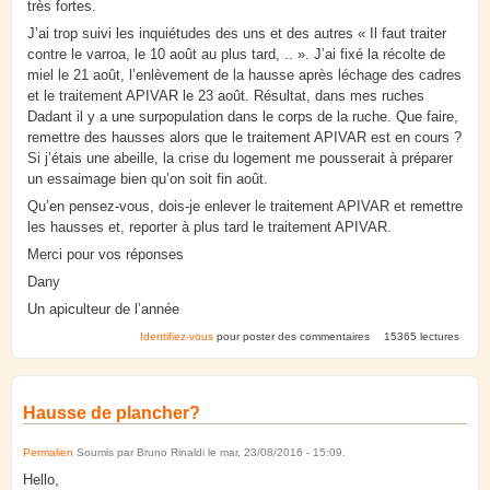
très fortes.
J’ai trop suivi les inquiétudes des uns et des autres « Il faut traiter
contre le varroa, le 10 août au plus tard, .. ». J’ai fixé la récolte de
miel le 21 août, l’enlèvement de la hausse après léchage des cadres
et le traitement APIVAR le 23 août. Résultat, dans mes ruches
Dadant il y a une surpopulation dans le corps de la ruche. Que faire,
remettre des hausses alors que le traitement APIVAR est en cours ?
Si j’étais une abeille, la crise du logement me pousserait à préparer
un essaimage bien qu’on soit fin août.
Qu’en pensez-vous, dois-je enlever le traitement APIVAR et remettre
les hausses et, reporter à plus tard le traitement APIVAR.
Merci pour vos réponses
Dany
Un apiculteur de l’année
Identifiez-vous
pour poster des commentaires
15365 lectures
Hausse de plancher?
Permalien
Soumis par
Bruno Rinaldi
le
mar, 23/08/2016 - 15:09
.
Hello,