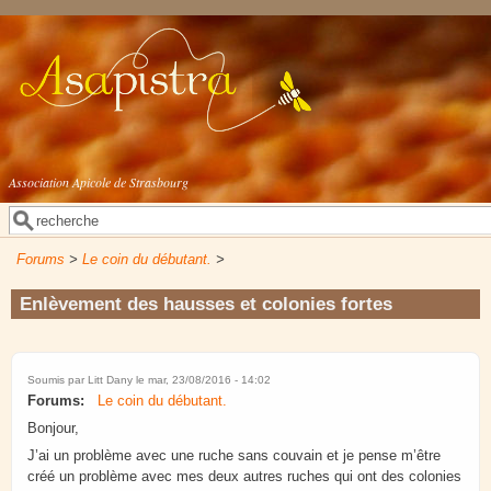
Aller au contenu principal
Association Apicole de Strasbourg
Rechercher
Formulaire de recherche
Forums
>
Le coin du débutant.
>
Enlèvement des hausses et colonies fortes
Soumis par
Litt Dany
le mar, 23/08/2016 - 14:02
Forums:
Le coin du débutant.
Bonjour,
J’ai un problème avec une ruche sans couvain et je pense m’être
créé un problème avec mes deux autres ruches qui ont des colonies