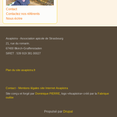
Contact
Contactez nos référents
Nous écrire
Asapistra - Association apicole de Strasbourg​
21, rue du romarin.
67400 Illkirch-Graffenstaden
SIRET : 539 919 381 00027
Plan du site asapistra.fr
Contact
-
Mentions légales site Internet Asapistra
Site conçu et forgé par
Dominique PIERRE
, logo «Asapistra» créé par la
Fabrique
ouèbe
Propulsé par
Drupal