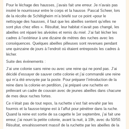
Pour le léchage des hausses, j’avais fait une erreur. Je n’avais pas
inséré le nourrisseur entre le corps et la hausse. Pascal Scheer, lors
de la récolte de Schiltigheim m’a briefé sur ce point «pour le
nettoyage des hausses, il faut que les abeilles sentent qu’elles ne
sont plus chez elles ». Résultat, leur habitat n’avait pas changé, les
abeilles ont réparé les alvéoles et remis du miel. J’ai fait lécher les
cadres à l’extérieur à une dizaine de mètres des ruches avec les
conséquences. Quelques abeilles pilleuses sont revenues pendant
une quinzaine de jours à l’endroit où étaient entreposés les cadres à
lécher.
Suite des événements :
J’ai une colonie sans reine ou avec une reine qui ne pond pas. J’ai
décidé d’essayer de sauver cette colonie et j’ai commandé une reine
qui m’a été envoyée par la poste. Pour préparer l’introduction de la
reine dans la colonie en perdition, j’ai préparé une ruchette en
prélevant un cadre de couvain avec de jeunes abeilles dans chacune
de mes deux ruches fortes.
Ce n’était pas de tout repos, la ruchette s’est fait envahir par les
fourmis et la fausse-teigne est à l’affut pour pénétrer dans la ruche.
Quand la reine est sortie de sa cagette le 1er septembre, j’ai fait une
erreur, j’ai nourri la petite colonie, avant la nuit, à 19h, avec du 50/50.
Résultat, envahissement massif de la ruchette par les abeilles de la