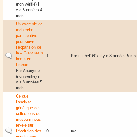
(non vérifié)
il
y a 8 années 4
mois
Un exemple de
recherche
participative
pour suivre
l’expansion de
la « Giant resin
Sujet normal
1
Par
michel1607
il y a 8 années 5 moi
bee » en
France
Par
Anonyme
(non vérifié)
il
y a 8 années 5
mois
Ce que
l’analyse
génétique des
collections de
muséum nous
révèle sur
Sujet normal
l’évolution des
0
n/a
populations