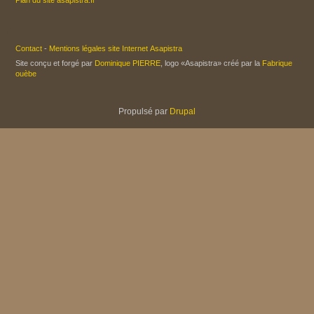
Contact
-
Mentions légales site Internet Asapistra
Site conçu et forgé par
Dominique PIERRE
, logo «Asapistra» créé par la
Fabrique
ouèbe
Propulsé par
Drupal