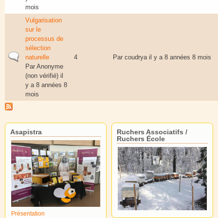
mois
Vulgarisation
sur le
processus de
sélection
Sujet normal
naturelle
4
Par
coudrya
il y a 8 années 8 mois
Par
Anonyme
(non vérifié)
il
y a 8 années 8
mois
Asapistra
Ruchers Associatifs /
Ruchers École
Présentation