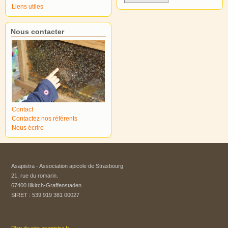
Liens utiles
Nous contacter
Contact
Contactez nos référents
Nous écrire
Asapistra - Association apicole de Strasbourg​
21, rue du romarin.
67400 Illkirch-Graffenstaden
SIRET : 539 919 381 00027
Plan du site asapistra.fr