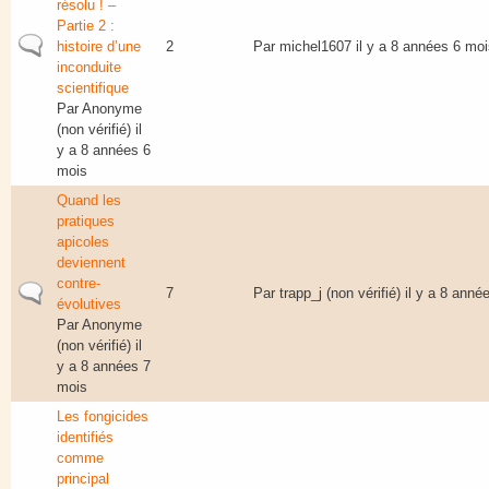
résolu ! –
Partie 2 :
Sujet normal
histoire d’une
2
Par
michel1607
il y a 8 années 6 moi
inconduite
scientifique
Par
Anonyme
(non vérifié)
il
y a 8 années 6
mois
Quand les
pratiques
apicoles
deviennent
contre-
Sujet normal
7
Par
trapp_j (non vérifié)
il y a 8 anné
évolutives
Par
Anonyme
(non vérifié)
il
y a 8 années 7
mois
Les fongicides
identifiés
comme
principal