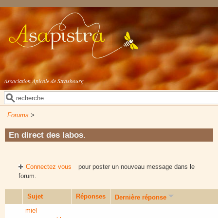
Aller au contenu principal
Association Apicole de Strasbourg
Rechercher
Formulaire de recherche
Forums
>
En direct des labos.
Connectez vous
pour poster un nouveau message dans le
forum.
Sujet
Réponses
Dernière réponse
miel