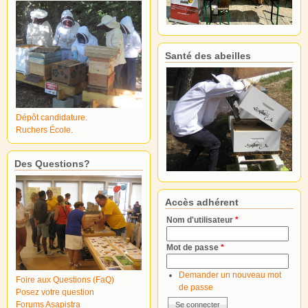
Santé des abeilles
Dépôt candidature.
Ruchers École.
Des Questions?
Accès adhérent
Nom d'utilisateur
*
Mot de passe
*
Demander un nouveau mot
Foire aux Questions (FaQ)
de passe
Posez votre question
Forums Asapistra