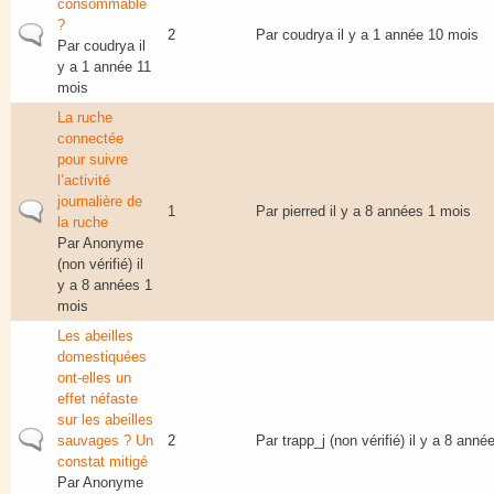
consommable
?
Sujet normal
2
Par
coudrya
il y a 1 année 10 mois
Par
coudrya
il
y a 1 année 11
mois
La ruche
connectée
pour suivre
l’activité
journalière de
Sujet normal
1
Par
pierred
il y a 8 années 1 mois
la ruche
Par
Anonyme
(non vérifié)
il
y a 8 années 1
mois
Les abeilles
domestiquées
ont-elles un
effet néfaste
sur les abeilles
Sujet normal
sauvages ? Un
2
Par
trapp_j (non vérifié)
il y a 8 anné
constat mitigé
Par
Anonyme