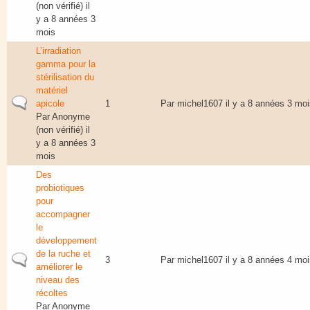
(non vérifié)
il
y a 8 années 3
mois
L’irradiation
gamma pour la
stérilisation du
matériel
Sujet normal
apicole
1
Par
michel1607
il y a 8 années 3 moi
Par
Anonyme
(non vérifié)
il
y a 8 années 3
mois
Des
probiotiques
pour
accompagner
le
développement
de la ruche et
Sujet normal
3
Par
michel1607
il y a 8 années 4 moi
améliorer le
niveau des
récoltes
Par
Anonyme