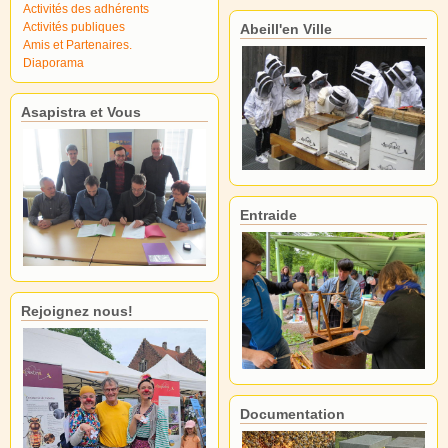
Activités des adhérents
Activités publiques
Abeill'en Ville
Amis et Partenaires.
Diaporama
Asapistra et Vous
Entraide
Rejoignez nous!
Documentation