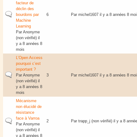
facteur de
déclin des
Sujet normal
bourdons par
6
Par
michel1607
il y a 8 années 8 moi
Machine
Learning
Par
Anonyme
(non vérifié)
il
y a 8 années 8
mois
L’Open Access
pourquoi c’est
important ?
Sujet normal
Par
Anonyme
3
Par
michel1607
il y a 8 années 8 moi
(non vérifié)
il
y a 8 années 8
mois
Mécanisme
non élucidé de
résistance
face à Varroa
Sujet normal
2
Par
trapp_j (non vérifié)
il y a 8 anné
Par
Anonyme
(non vérifié)
il
y a 8 années 8