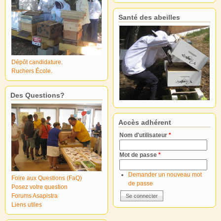
Santé des abeilles
Dépôt candidature.
Ruchers École.
Des Questions?
Accès adhérent
Nom d'utilisateur
*
Mot de passe
*
Demander un nouveau mot
Foire aux Questions (FaQ)
de passe
Posez votre question
Forums Asapistra
Liens utiles