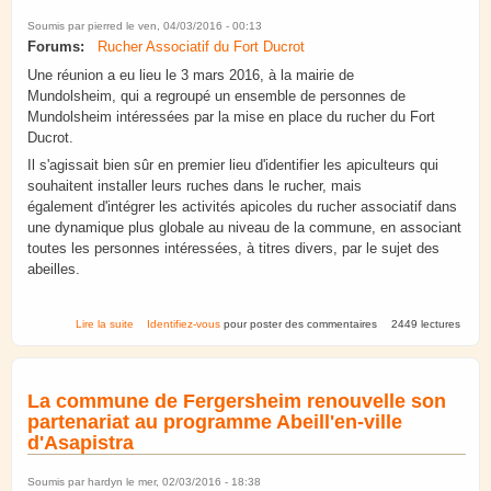
Soumis par
pierred
le ven, 04/03/2016 - 00:13
Forums:
Rucher Associatif du Fort Ducrot
Une réunion a eu lieu le 3 mars 2016, à la mairie de
Mundolsheim, qui a regroupé un ensemble de personnes de
Mundolsheim intéressées par la mise en place du rucher du Fort
Ducrot.
Il s'agissait bien sûr en premier lieu d'identifier les apiculteurs qui
souhaitent installer leurs ruches dans le rucher, mais
également d'intégrer les activités apicoles du rucher associatif dans
une dynamique plus globale au niveau de la commune, en associant
toutes les personnes intéressées, à titres divers, par le sujet des
abeilles.
de Rucher du Fort Ducrot. Réunion du 3 mars 2016; premiers
Lire la suite
Identifiez-vous
pour poster des commentaires
2449 lectures
travaux.
La commune de Fergersheim renouvelle son
partenariat au programme Abeill'en-ville
d'Asapistra
Soumis par
hardyn
le mer, 02/03/2016 - 18:38