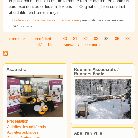
un philosophe , qui plus est de la même famille mettent en commun
leurs expériences et leurs réflexions ... Original et , bien construit
abordable bref un vrai régal
de L abeille ( et le) philosophe. Un livre plein de sagesse
Lire la suite
3 commentaires
Identifiez-vous
pour poster des commentaires
7479 lectures
« premier
‹ précédent
…
80
81
82
83
84
85
86
Pages
87
88
…
suivant ›
dernier »
Asapistra
Ruchers Associatifs /
Ruchers École
Présentation
Activités des adhérents
Activités publiques
Abeill'en Ville
Amis et Partenaires.