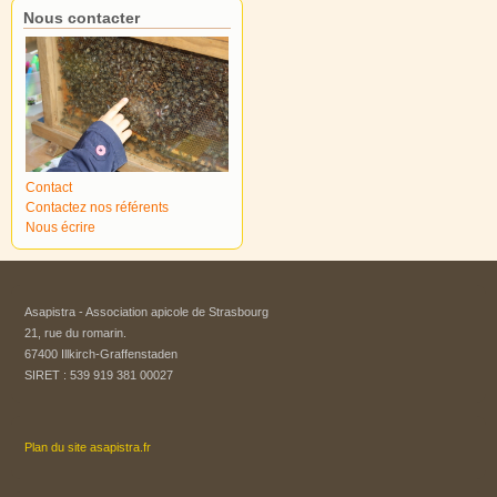
Nous contacter
Contact
Contactez nos référents
Nous écrire
Asapistra - Association apicole de Strasbourg​
21, rue du romarin.
67400 Illkirch-Graffenstaden
SIRET : 539 919 381 00027
Plan du site asapistra.fr