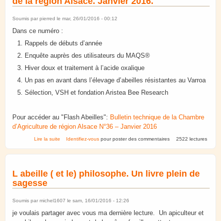
de la région Alsace. Janvier 2016.
Soumis par
pierred
le mar, 26/01/2016 - 00:12
Dans ce numéro :
Rappels de débuts d’année
Enquête auprès des utilisateurs du MAQS®
Hiver doux et traitement à l’acide oxalique
Un pas en avant dans l’élevage d’abeilles résistantes au Varroa
Sélection, VSH et fondation Aristea Bee Research
Pour accéder au "Flash Abeilles":
Bulletin technique de la Chambre
d’Agriculture de région Alsace N°36 – Janvier 2016
de "Flash abeilles" de la Chambre d'Agriculture de la région Alsace.
Lire la suite
Identifiez-vous
pour poster des commentaires
2522 lectures
Janvier 2016.
L abeille ( et le) philosophe. Un livre plein de
sagesse
Soumis par
michel1607
le sam, 16/01/2016 - 12:26
je voulais partager avec vous ma dernière lecture. Un apiculteur et