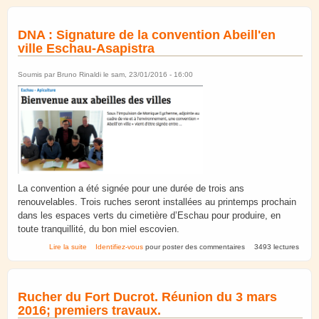
DNA : Signature de la convention Abeill'en
ville Eschau-Asapistra
Soumis par
Bruno Rinaldi
le sam, 23/01/2016 - 16:00
La convention a été signée pour une durée de trois ans
renouvelables. Trois ruches seront installées au printemps prochain
dans les espaces verts du cimetière d’Eschau pour produire, en
toute tranquillité, du bon miel escovien.
de DNA : Signature de la convention Abeill'en ville Eschau-Asapistra
Lire la suite
Identifiez-vous
pour poster des commentaires
3493 lectures
Rucher du Fort Ducrot. Réunion du 3 mars
2016; premiers travaux.