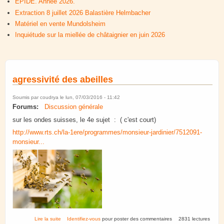
EPIDE. Année 2026.
Extraction 8 juillet 2026 Balastière Helmbacher
Matériel en vente Mundolsheim
Inquiétude sur la miellée de châtaignier en juin 2026
agressivité des abeilles
Soumis par
coudrya
le lun, 07/03/2016 - 11:42
Forums:
Discussion générale
sur les ondes suisses, le 4e sujet : ( c'est court)
http://www.rts.ch/la-1ere/programmes/monsieur-jardinier/7512091-
monsieur...
de agressivité des abeilles
Lire la suite
Identifiez-vous
pour poster des commentaires
2831 lectures