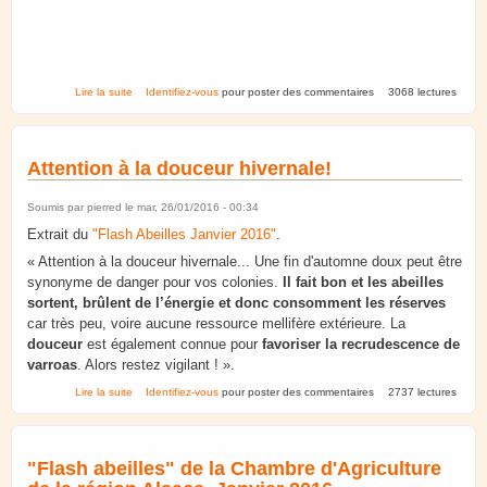
de La commune de Fergersheim renouvelle son partenariat au
Lire la suite
Identifiez-vous
pour poster des commentaires
3068 lectures
programme Abeill'en-ville d'Asapistra
Attention à la douceur hivernale!
Soumis par
pierred
le mar, 26/01/2016 - 00:34
Extrait du
"Flash Abeilles Janvier 2016"
.
« Attention à la douceur hivernale... Une fin d'automne doux peut être
synonyme de danger pour vos colonies.
Il fait bon et les abeilles
sortent, brûlent de l’énergie et donc consomment les réserves
car très peu, voire aucune ressource mellifère extérieure. La
douceur
est également connue pour
favoriser la recrudescence de
varroas
. Alors restez vigilant ! ».
de Attention à la douceur hivernale!
Lire la suite
Identifiez-vous
pour poster des commentaires
2737 lectures
"Flash abeilles" de la Chambre d'Agriculture