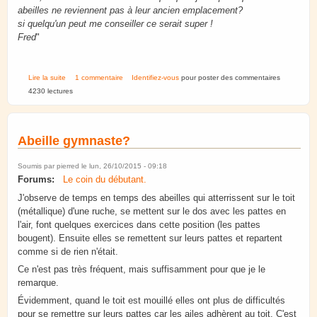
abeilles ne reviennent pas à leur ancien emplacement?
si quelqu'un peut me conseiller ce serait super !
Fred
"
de Déplacer mes ruches en novembre, est-ce possible?
Lire la suite
1 commentaire
Identifiez-vous
pour poster des commentaires
4230 lectures
Abeille gymnaste?
Soumis par
pierred
le lun, 26/10/2015 - 09:18
Forums:
Le coin du débutant.
J'observe de temps en temps des abeilles qui atterrissent sur le toit
(métallique) d'une ruche, se mettent sur le dos avec les pattes en
l'air, font quelques exercices dans cette position (les pattes
bougent). Ensuite elles se remettent sur leurs pattes et repartent
comme si de rien n'était.
Ce n'est pas très fréquent, mais suffisamment pour que je le
remarque.
Évidemment, quand le toit est mouillé elles ont plus de difficultés
pour se remettre sur leurs pattes car les ailes adhèrent au toit. C'est