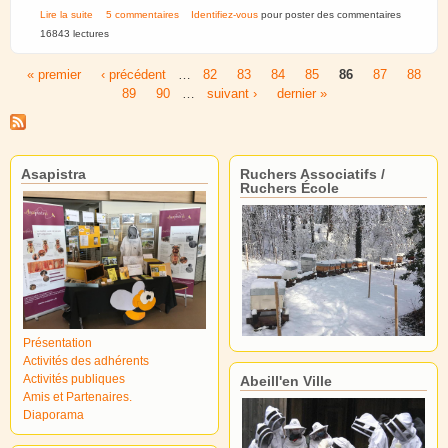
de Hivernage. Mettre une hausse vide entre le plancher et le corps de la
Lire la suite
5 commentaires
Identifiez-vous
pour poster des commentaires
ruche?
16843 lectures
« premier
‹ précédent
…
82
83
84
85
86
87
88
Pages
89
90
…
suivant ›
dernier »
Asapistra
Ruchers Associatifs /
Ruchers École
Présentation
Activités des adhérents
Activités publiques
Abeill'en Ville
Amis et Partenaires.
Diaporama