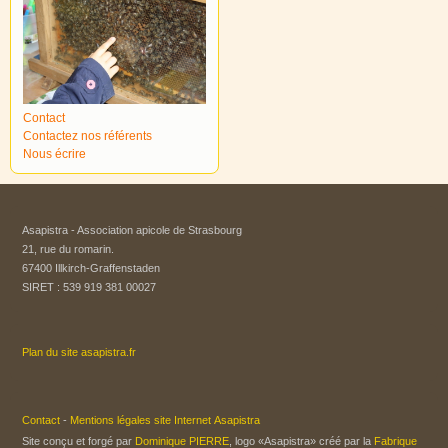
Contact
Contactez nos référents
Nous écrire
Asapistra - Association apicole de Strasbourg​
21, rue du romarin.
67400 Illkirch-Graffenstaden
SIRET : 539 919 381 00027
Plan du site asapistra.fr
Contact
-
Mentions légales site Internet Asapistra
Site conçu et forgé par
Dominique PIERRE
, logo «Asapistra» créé par la
Fabrique