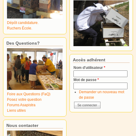
Dépôt candidature.
Ruchers École.
Des Questions?
Accès adhérent
Nom d'utilisateur
*
Mot de passe
*
Demander un nouveau mot
Foire aux Questions (FaQ)
de passe
Posez votre question
Forums Asapistra
Liens utiles
Nous contacter