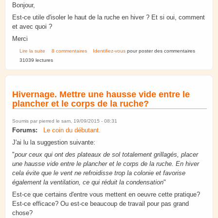
Bonjour,
Est-ce utile d'isoler le haut de la ruche en hiver ? Et si oui, comment
et avec quoi ?
Merci
de Isolation du haut de la ruche en hiver
Lire la suite
8 commentaires
Identifiez-vous
pour poster des commentaires
31039 lectures
Hivernage. Mettre une hausse vide entre le
plancher et le corps de la ruche?
Soumis par
pierred
le sam, 19/09/2015 - 08:31
Forums:
Le coin du débutant.
J'ai lu la suggestion suivante:
"
pour ceux qui ont des plateaux de sol totalement grillagés, placer
une hausse vide entre le plancher et le corps de la ruche. En hiver
cela évite que le vent ne refroidisse trop la colonie et favorise
également la ventilation, ce qui réduit la condensation
"
Est-ce que certains d'entre vous mettent en oeuvre cette pratique?
Est-ce efficace? Ou est-ce beaucoup de travail pour pas grand
chose?