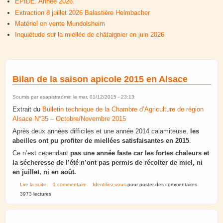
EPIDE. Année 2026.
Extraction 8 juillet 2026 Balastière Helmbacher
Matériel en vente Mundolsheim
Inquiétude sur la miellée de châtaignier en juin 2026
Bilan de la saison apicole 2015 en Alsace
Soumis par
asapistradmin
le mar, 01/12/2015 - 23:13
Extrait du
Bulletin technique de la Chambre d’Agriculture de région
Alsace N°35 – Octobre/Novembre 2015
Après deux années difficiles et une année 2014 calamiteuse,
les
abeilles ont pu profiter de miellées satisfaisantes en 2015
.
Ce n’est cependant
pas une année faste car les fortes chaleurs et
la sécheresse de l’été n’ont pas permis de récolter de miel, ni
en juillet, ni en août.
de Bilan de la saison apicole 2015 en Alsace
Lire la suite
1 commentaire
Identifiez-vous
pour poster des commentaires
3973 lectures