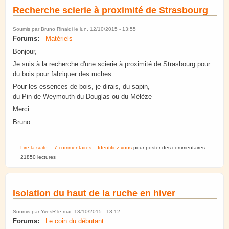
Recherche scierie à proximité de Strasbourg
Soumis par
Bruno Rinaldi
le lun, 12/10/2015 - 13:55
Forums:
Matériels
Bonjour,
Je suis à la recherche d'une scierie à proximité de Strasbourg pour
du bois pour fabriquer des ruches.
Pour les essences de bois, je dirais, du sapin,
du Pin de Weymouth du Douglas ou du Mélèze
Merci
Bruno
de Recherche scierie à proximité de Strasbourg
Lire la suite
7 commentaires
Identifiez-vous
pour poster des commentaires
21850 lectures
Isolation du haut de la ruche en hiver
Soumis par
YvesR
le mar, 13/10/2015 - 13:12
Forums:
Le coin du débutant.