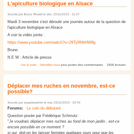
L'apiculture biologique en Alsace
Soumis par
Bruno Rinaldi
le dim, 15/11/2015 - 11:27
Mardi 3 novembre s'est déroulé une journée autour de la question de
l'apiculture biologique en Alsace
A voir la vidéo jointe :
https://www.youtube.com/watch?v=29TyRNhHW8g
Bruno
N E W : Article de presse
de L'apiculture biologique en Alsace
Lire la suite
Identifiez-vous
pour poster des commentaires
2406 lectures
Déplacer mes ruches en novembre, est-ce
possible?
Soumis par
asapistradmin
le mar, 03/11/2015 - 20:54
Forums:
Le coin du débutant.
Question posée par Frédérique Schmutz:
"
Je voudrais déplacer mes ruches au fond de mon jardin , est-ce
encore possible en ce moment ?
si oui, doit-on les laisser fermées quelques jours pour que les