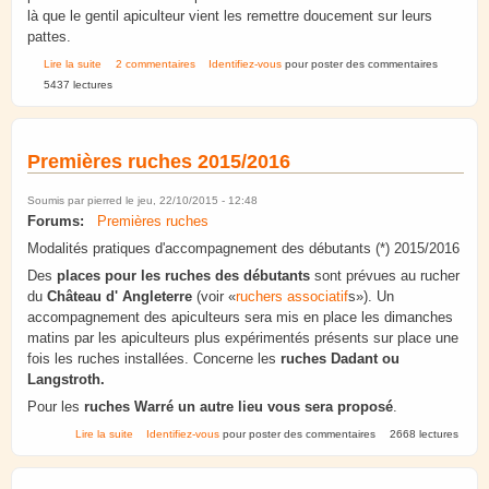
là que le gentil apiculteur vient les remettre doucement sur leurs
pattes.
de Abeille gymnaste?
Lire la suite
2 commentaires
Identifiez-vous
pour poster des commentaires
5437 lectures
Premières ruches 2015/2016
Soumis par
pierred
le jeu, 22/10/2015 - 12:48
Forums:
Premières ruches
Modalités pratiques d'accompagnement des débutants (*) 2015/2016
Des
places pour les ruches des débutants
sont prévues au rucher
du
Château d' Angleterre
(voir «
ruchers associatif
s»). Un
accompagnement des apiculteurs sera mis en place les dimanches
matins par les apiculteurs plus expérimentés présents sur place une
fois les ruches installées. Concerne les
ruches Dadant ou
Langstroth.
Pour les
ruches Warré un autre lieu vous sera proposé
.
de Premières ruches 2015/2016
Lire la suite
Identifiez-vous
pour poster des commentaires
2668 lectures