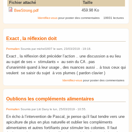
Fichier attaché
Taille
459.98 Ko
BeeStrong.pdf
Identifiez-vous
pour poster des commentaires
19931 lectures
Exact , la réflexion doit
Permalien
Soumis par
michel1607
le
sam, 23/03/2019 - 19:18
.
Exact , la réflexion doit précéder l’action .. une discussion a eu lieu
au sujet de ses « stimulants « au sein du CA ..pas
d’unanimité quand à leur usage , des nuances aussi .. à tous ceux qui
veulent se saisir du sujet à vos plumes ( pardon clavier )
Identifiez-vous
pour poster des commentaires
Oublions les compléments alimentaires
Permalien
Soumis par
Litt Dany
le
lun, 25/03/2019 - 10:55
.
En écho à l’intervention de Pascal, je pense qu’il faut tendre vers une
apiculture de plus en plus naturelle et oublier les compléments
alimentaires et autres fortifiants pour stimuler les colonies. Il faut