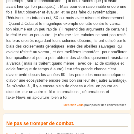
printemps , soit le cannibalisme .. j’ai deux ruches que j’ai visité
avant hier qui l’on pratiqué..) . Mais pour être raisonnable encore une
fois il
faut observer et évaluer
et ne pas faire du systématique .
Réduisons les intrants oui, 3X oui mais avec raison et discernement
.Quand à Cuba et le magnifique exemple de lutte contre le varroa ,
ton résumé est un peu rapide ( il reprend des arguments de certains )
la réalité est un peu autre , je résume : les cubains ne sont pas resté
les bras croisés regardant leurs colonies dépérire, ils ont utilisé par le
biais des croisements génétiques entre des abeilles sauvages qui
avaient résisté au varroa , et des melliferas importées pour améliorer
leur apiculture et petit à petit obtenir des abeilles quasiment résistante
à varroa ( mais ils traitent quand même , avec de l’acide oxalique et
acide formique de temps à autre) Leur très grande chance c’est
d’avoir évité depuis les années 90 , les pesticides neonicotineïque et
d’avoir une écosystème encore très bon sur leur île ( autre avantage).
Je m'arrête là , il y a encore plein de choses à dire on pourra en
discuter sur un autre « fil »: informations , déformations et
fake- News en apiculture bien à toi
Identifiez-vous
pour poster des commentaires
Ne pas se tromper de combat.