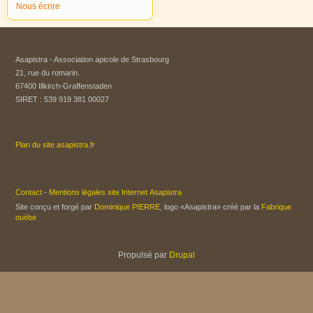
Nous écrire
Asapistra - Association apicole de Strasbourg​
21, rue du romarin.
67400 Illkirch-Graffenstaden
SIRET : 539 919 381 00027
Plan du site asapistra.fr
Contact
-
Mentions légales site Internet Asapistra
Site conçu et forgé par
Dominique PIERRE
, logo «Asapistra» créé par la
Fabrique
ouèbe
Propulsé par
Drupal