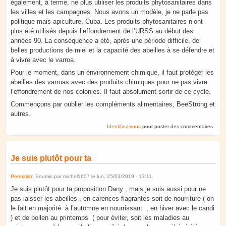
également, à terme, ne plus utiliser les produits phytosanitaires dans
les villes et les campagnes. Nous avons un modèle, je ne parle pas
politique mais apiculture, Cuba. Les produits phytosanitaires n’ont
plus été utilisés depuis l’effondrement de l’URSS au début des
années 90. La conséquence a été, après une période difficile, de
belles productions de miel et la capacité des abeilles à se défendre et
à vivre avec le varroa.
Pour le moment, dans un environnement chimique, il faut protéger les
abeilles des varroas avec des produits chimiques pour ne pas vivre
l’effondrement de nos colonies. Il faut absolument sortir de ce cycle.
Commençons par oublier les compléments alimentaires, BeeStrong et
autres.
Identifiez-vous
pour poster des commentaires
Je suis plutôt pour ta
Permalien
Soumis par
michel1607
le
lun, 25/03/2019 - 13:11
.
Je suis plutôt pour ta proposition Dany , mais je suis aussi pour ne
pas laisser les abeilles , en carences flagrantes soit de nourriture ( on
le fait en majorité à l’automne en nourrissant , en hiver avec le candi
) et de pollen au printemps ( pour éviter, soit les maladies au