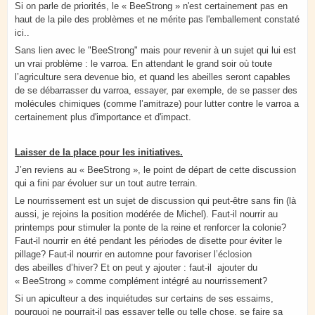
Si on parle de priorités, le « BeeStrong » n'est certainement pas en
haut de la pile des problèmes et ne mérite pas l'emballement constaté
ici..
Sans lien avec le "BeeStrong" mais pour revenir à un sujet qui lui est
un vrai problème : le varroa. En attendant le grand soir où toute
l’agriculture sera devenue bio, et quand les abeilles seront capables
de se débarrasser du varroa, essayer, par exemple, de se passer des
molécules chimiques (comme l’amitraze) pour lutter contre le varroa a
certainement plus d'importance et d'impact.
Laisser de la place pour les initiatives.
J’en reviens au « BeeStrong », le point de départ de cette discussion
qui a fini par évoluer sur un tout autre terrain.
Le nourrissement est un sujet de discussion qui peut-être sans fin (là
aussi, je rejoins la position modérée de Michel). Faut-il nourrir au
printemps pour stimuler la ponte de la reine et renforcer la colonie?
Faut-il nourrir en été pendant les périodes de disette pour éviter le
pillage? Faut-il nourrir en automne pour favoriser l’éclosion
des abeilles d’hiver? Et on peut y ajouter : faut-il ajouter du
« BeeStrong » comme complément intégré au nourrissement?
Si un apiculteur a des inquiétudes sur certains de ses essaims,
pourquoi ne pourrait-il pas essayer telle ou telle chose, se faire sa