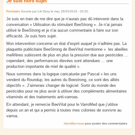
Je suis hors sujet
Permalien
Soumis par
Litt Dany
le
mar, 26/03/2019 - 20:20
.
Je suis en train de me dire que je n’aurais pas dû intervenir dans la
conversation « Utilisation du stimulant BeeStrong ». Je n’ai jamais
utilisé le BeeStrong et je n’ai aucun commentaire à faire sur son
efficacité. Je suis hors sujet.
Mon intervention concerne un état d’esprit auquel je n’adhère pas. La
plaquette publicitaire BeeStrong de BeeVital mentionne « les abeilles
mellifères subissent de plus en plus la pression due aux pesticides …
cependant, des performances élevées sont attendues … une
production importante de miel de qualité ».
Nous sommes dans la logique caricaturée par Pascal « les uns
vendent du Roundup, les autres du Beestrong, ce sont des alliés
objectifs ». J’aimerais changer de logiciel. Sortir du monde des
pesticides pour ne plus avoir à utiliser des compléments alimentaires
vitaminés et des traitements anti-varroas.
En attendant, je remercie BeeVital pour le VarroMed que j’utilise
depuis un an et qui a permis à toutes mes colonies de survivre au
varroa.
Identifiez-vous
pour poster des commentaires