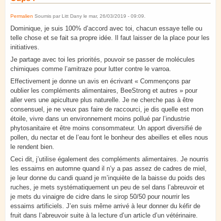
Permalien
Soumis par
Litt Dany
le
mar, 26/03/2019 - 09:09
.
Dominique, je suis 100% d’accord avec toi, chacun essaye telle ou
telle chose et se fait sa propre idée. Il faut laisser de la place pour les
initiatives.
Je partage avec toi les priorités, pouvoir se passer de molécules
chimiques comme l’amitraze pour lutter contre le varroa.
Effectivement je donne un avis en écrivant « Commençons par
oublier les compléments alimentaires, BeeStrong et autres » pour
aller vers une apiculture plus naturelle. Je ne cherche pas à être
consensuel, je ne veux pas faire de raccourci, je dis quelle est mon
étoile, vivre dans un environnement moins pollué par l’industrie
phytosanitaire et être moins consommateur. Un apport diversifié de
pollen, du nectar et de l’eau font le bonheur des abeilles et elles nous
le rendent bien.
Ceci dit, j’utilise également des compléments alimentaires. Je nourris
les essaims en automne quand il n’y a pas assez de cadres de miel,
je leur donne du candi quand je m’inquiète de la baisse du poids des
ruches, je mets systématiquement un peu de sel dans l’abreuvoir et
je mets du vinaigre de cidre dans le sirop 50/50 pour nourrir les
essaims artificiels. J’en suis même arrivé à leur donner du kéfir de
fruit dans l’abreuvoir suite à la lecture d’un article d’un vétérinaire.