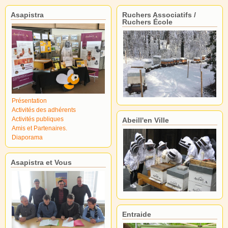
Asapistra
Ruchers Associatifs /
Ruchers École
Présentation
Activités des adhérents
Activités publiques
Abeill'en Ville
Amis et Partenaires.
Diaporama
Asapistra et Vous
Entraide