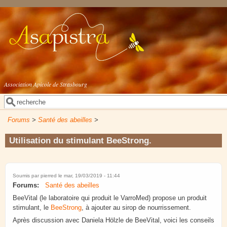
Aller au contenu principal
Association Apicole de Strasbourg
Rechercher
Formulaire de recherche
Forums
>
Santé des abeilles
>
Utilisation du stimulant BeeStrong.
Soumis par
pierred
le mar, 19/03/2019 - 11:44
Forums:
Santé des abeilles
BeeVital (le laboratoire qui produit le VarroMed) propose un produit
stimulant, le
BeeStrong
, à ajouter au sirop de nourrissement.
Après discussion avec Daniela Hölzle de BeeVital, voici les conseils