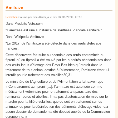
Amitraze
Permalien
Soumis par
szkudlarek_a
le
mer, 02/09/2020 - 08:56
.
Dans Produits-Veto.com
"L’amitraze est une substance de synthèseScandale sanitaire."
Dans Wikipedia Amitraze
"En 2017, de l'amitraze a été détecté dans des œufs d'élevage
français.
Cette découverte fait suite au scandale des œufs contaminés au
fipronil où du fipronil a été trouvé par les autorités néerlandaises dans
des œufs issus d'élevage des Pays-Bas bien qu'interdit dans le
traitement de tout animal destiné à l'alimentation, l'amitraze étant lui
interdit pour le traitement des volailles30,31.
Le ministère de l'Agriculture et de l'Alimentation a fait savoir que
« Contrairement au fipronil […], l’amitraze est autorisée comme
médicament vétérinaire pour le traitement antiparasitaire des
ruminants, porcs et abeilles. Il n’a pas d’autorisation de mise sur le
marché pour la filière volailles, que ce soit en traitement sur les
animaux ou pour la désinfection des bâtiments d’élevage vides, car
aucun dossier de demande n’a été déposé auprès de la Commission
européenne. »