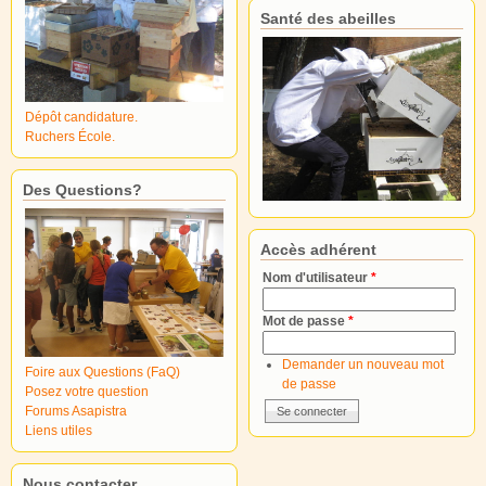
Santé des abeilles
Dépôt candidature.
Ruchers École.
Des Questions?
Accès adhérent
Nom d'utilisateur
*
Mot de passe
*
Demander un nouveau mot
Foire aux Questions (FaQ)
de passe
Posez votre question
Forums Asapistra
Liens utiles
Nous contacter