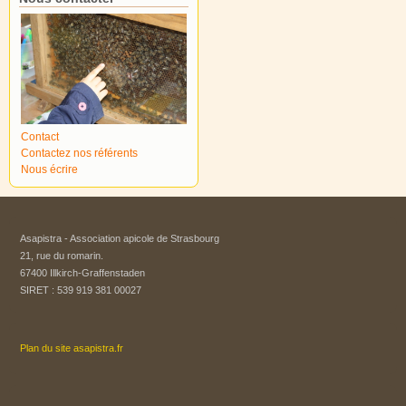
Contact
Contactez nos référents
Nous écrire
Asapistra - Association apicole de Strasbourg​
21, rue du romarin.
67400 Illkirch-Graffenstaden
SIRET : 539 919 381 00027
Plan du site asapistra.fr