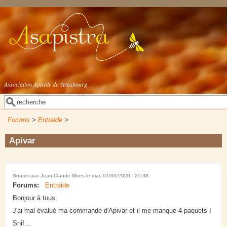
Aller au contenu principal
Association Apicole de Strasbourg
Rechercher
Formulaire de recherche
Forums
>
Entraide
>
Apivar
Soumis par
Jean-Claude Moes
le mar, 01/09/2020 - 20:38
Forums:
Entraide
Bonjour à tous,
J'ai mal évalué ma commande d'Apivar et il me manque 4 paquets !
Snif...