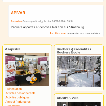
APIVAR
Permalien
Soumis par
lickel_g
le
dim, 06/09/2020 - 03:54
.
Paquets apportés et déposés hier soir sur Strasbourg.......
Identifiez-vous
pour poster des commentaires
Asapistra
Ruchers Associatifs /
Ruchers École
Présentation
Activités des adhérents
Activités publiques
Abeill'en Ville
Amis et Partenaires.
Diaporama