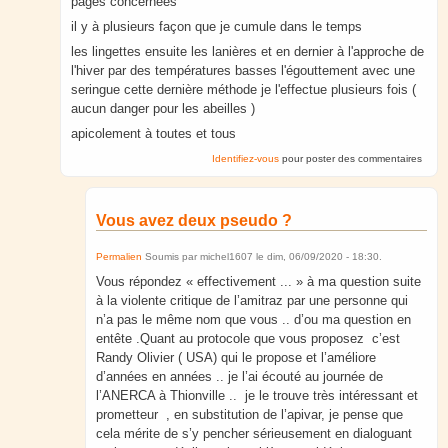
pages concernées
il y à plusieurs façon que je cumule dans le temps
les lingettes ensuite les lanières et en dernier à l'approche de
l'hiver par des températures basses l'égouttement avec une
seringue cette dernière méthode je l'effectue plusieurs fois (
aucun danger pour les abeilles )
apicolement à toutes et tous
Identifiez-vous
pour poster des commentaires
Vous avez deux pseudo ?
Permalien
Soumis par
michel1607
le
dim, 06/09/2020 - 18:30
.
Vous répondez « effectivement ... » à ma question suite
à la violente critique de l’amitraz par une personne qui
n’a pas le même nom que vous .. d’ou ma question en
entête .Quant au protocole que vous proposez c’est
Randy Olivier ( USA) qui le propose et l’améliore
d’années en années .. je l’ai écouté au journée de
l’ANERCA à Thionville .. je le trouve très intéressant et
prometteur , en substitution de l’apivar, je pense que
cela mérite de s’y pencher sérieusement en dialoguant