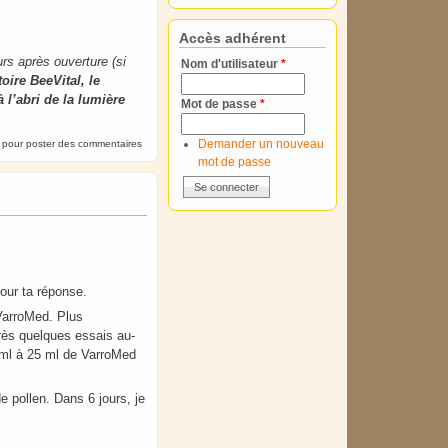
Accès adhérent
urs après ouverture (si
Nom d'utilisateur
*
toire BeeVital, le
 l’abri de la lumière
Mot de passe
*
Demander un nouveau
pour poster des commentaires
mot de passe
pour ta réponse.
 VarroMed. Plus
après quelques essais au-
5 ml à 25 ml de VarroMed
e pollen. Dans 6 jours, je