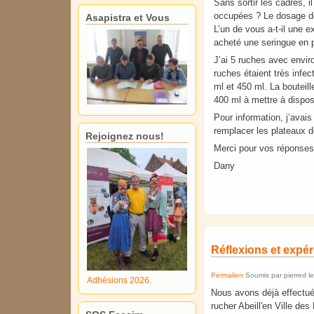
Sans sortir les cadres, i
occupées ? Le dosage de
Asapistra et Vous
L’un de vous a-t-il une 
acheté une seringue en p
J’ai 5 ruches avec envir
ruches étaient très infec
ml et 450 ml. La bouteil
400 ml à mettre à dispos
Pour information, j’avais
remplacer les plateaux d
Rejoignez nous!
Merci pour vos réponse
Dany
Réflexions et expér
Permalien
Soumis par
pierred
l
Adhésions 2026.
Nous avons déjà effectué 
rucher Abeill'en Ville des