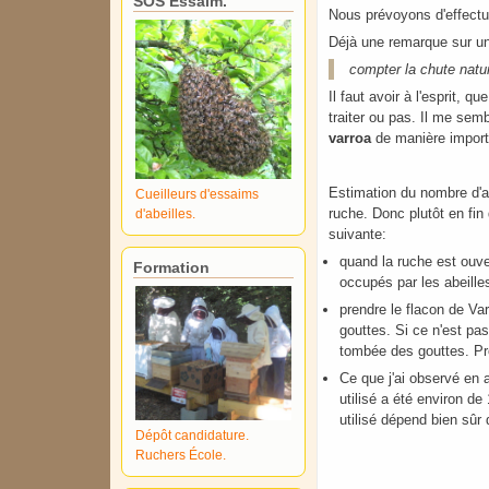
SOS Essaim.
Nous prévoyons d'effectu
Déjà une remarque sur un
compter la chute natur
Il faut avoir à l'esprit, qu
traiter ou pas. Il me sem
varroa
de manière import
Estimation du nombre d'ab
Cueilleurs d'essaims
ruche. Donc plutôt en fi
d'abeilles.
suivante:
quand la ruche est ouver
Formation
occupés par les abeilles
prendre le flacon de Va
gouttes. Si ce n'est pas
tombée des gouttes. Pro
Ce que j'ai observé en a
utilisé a été environ de
utilisé dépend bien sûr 
Dépôt candidature.
Ruchers École.