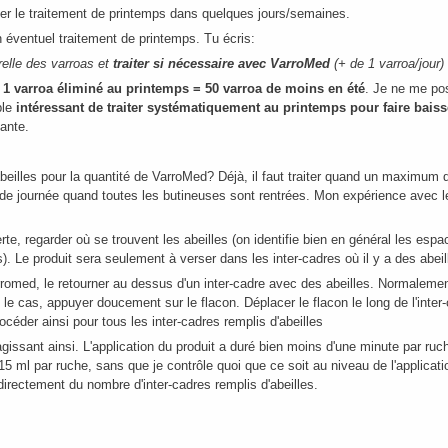
er le traitement de printemps dans quelques jours/semaines.
 éventuel traitement de printemps. Tu écris:
elle des varroas et
traiter si nécessaire avec VarroMed
(+ de 1 varroa/jour)
e
1 varroa éliminé au printemps = 50 varroa de moins en été
. Je ne me po
ble
intéressant de traiter systématiquement au printemps pour faire baiss
ante.
eilles pour la quantité de VarroMed? Déjà, il faut traiter quand un maximum d
n de journée quand toutes les butineuses sont rentrées. Mon expérience avec l
te, regarder où se trouvent les abeilles (on identifie bien en général les esp
). Le produit sera seulement à verser dans les inter-cadres où il y a des abeil
rromed, le retourner au dessus d'un inter-cadre avec des abeilles. Normalemen
 le cas, appuyer doucement sur le flacon. Déplacer le flacon le long de l'inter-
céder ainsi pour tous les inter-cadres remplis d'abeilles
gissant ainsi. L'application du produit a duré bien moins d'une minute par ruc
 15 ml par ruche, sans que je contrôle quoi que ce soit au niveau de l'applicati
directement du nombre d'inter-cadres remplis d'abeilles.