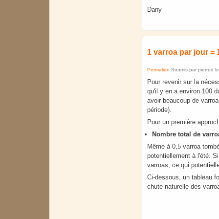
Dany
1 varroa par jour =
Permalien
Soumis par
pierred
l
Pour revenir sur la nécess
qu'il y en a environ 100 
avoir beaucoup de varroas
période).
Pour un première approche
Nombre total de varr
Même à 0,5 varroa tombé 
potentiellement à l'été. S
varroas, ce qui potentiel
Ci-dessous, un tableau fo
chute naturelle des varro