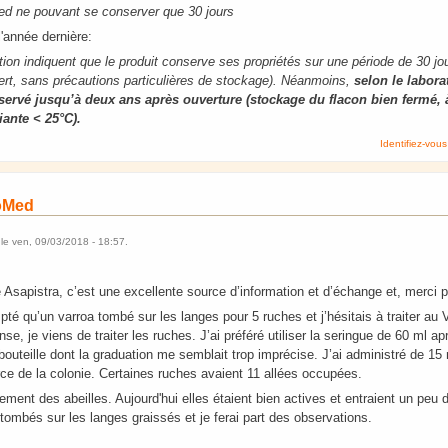
Med ne pouvant se conserver que 30 jours
l'année dernière:
ation indiquent que le produit conserve ses propriétés sur une période de 30 jo
vert, sans précautions particulières de stockage). Néanmoins,
selon le labora
servé jusqu’à deux ans après ouverture (stockage du flacon bien fermé, à
ante < 25°C).
Identifiez-vous
roMed
le
ven, 09/03/2018 - 18:57
.
e Asapistra, c’est une excellente source d’information et d’échange et, merci 
mpté qu’un varroa tombé sur les langes pour 5 ruches et j’hésitais à traiter au
nse, je viens de traiter les ruches. J’ai préféré utiliser la seringue de 60 ml 
bouteille dont la graduation me semblait trop imprécise. J’ai administré de 1
orce de la colonie. Certaines ruches avaient 11 allées occupées.
ement des abeilles. Aujourd'hui elles étaient bien actives et entraient un peu d
tombés sur les langes graissés et je ferai part des observations.