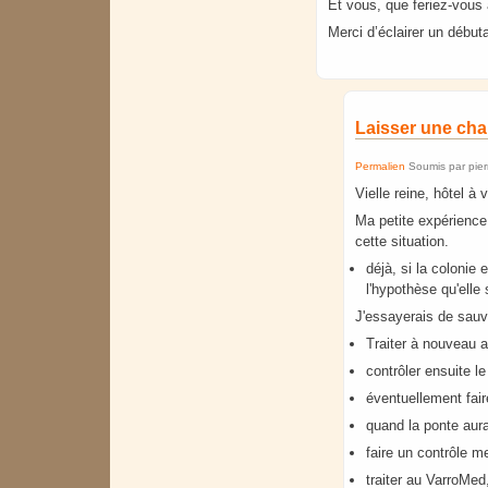
Et vous, que feriez-vous 
Merci d’éclairer un début
Laisser une cha
Permalien
Soumis par
pie
Vielle reine, hôtel à 
Ma petite expérience 
cette situation.
déjà, si la colonie 
l'hypothèse qu'elle s
J'essayerais de sauv
Traiter à nouveau a
contrôler ensuite l
éventuellement fair
quand la ponte aura
faire un contrôle m
traiter au VarroMed,