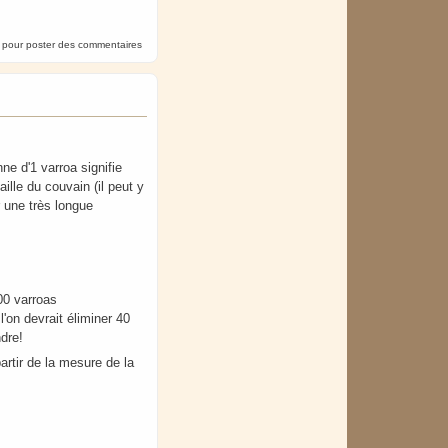
pour poster des commentaires
nne d'1 varroa signifie
ille du couvain (il peut y
r une très longue
00 varroas
l'on devrait éliminer 40
ndre!
artir de la mesure de la