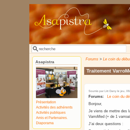
Aller au contenu principal
Rechercher
Formulaire de recherche
Forums
>
Le coin du débu
Asapistra
Traitement VarroM
Soumis par
Litt Dany
le jeu, 0
Forums:
Le coin du dé
Présentation
Bonjour,
Activités des adhérents
Je viens de mettre des l
Activités publiques
VarroMed (+ de 1 varroa/
Amis et Partenaires.
Diaporama
J’ai deux questions :