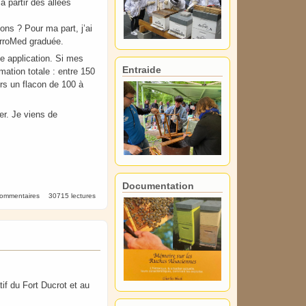
à partir des allées
ons ? Pour ma part, j’ai
VarroMed graduée.
e application. Si mes
Entraide
mation totale : entre 150
urs un flacon de 100 à
er. Je viens de
Documentation
commentaires
30715 lectures
if du Fort Ducrot et au