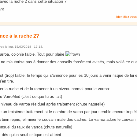
avec la ruche 2 dans cette situation ?
ant
Identifiez-vous
nce à la ruche 2?
rred
le
jeu, 15/03/2018 - 17:14
.
varroa, colonie faible. Tout pour plaire
ne m'autorise pas à donner des conseils forcément avisés, mais voilà ce que j
est (trop) faible, le temps qui s'annonce pour les 10 jours à venir risque de lui 
'en tire.
er la ruche et de la ramener à un niveau normal pour le varroa:
u VarroMed (c'est ce que tu as fait)
e niveau de varroa résiduel après traitement (chute naturelle)
e un troisième traitement si le nombre de varoa par jour semble encore trop é
 bien repris, éliminer le couvain mâle des cadres. Le varroa adore le couvain
ensuel du taux de varroa (chute naturelle)
 dès qu'un seuil critique est atteint.