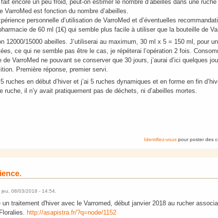
l fait encore un peu froid, peut-on estimer le nombre d’abeilles dans une ruche 
 VarroMed est fonction du nombre d’abeilles.
expérience personnelle d’utilisation de VarroMed et d’éventuelles recommandati
harmacie de 60 ml (1€) qui semble plus facile à utiliser que la bouteille de 
on 12000/15000 abeilles. J’utiliserai au maximum, 30 ml x 5 = 150 ml, pour un
tées, ce qui ne semble pas être le cas, je répéterai l’opération 2 fois. Consom
le de VarroMed ne pouvant se conserver que 30 jours, j’aurai d’ici quelques jo
ition. Première réponse, premier servi.
 5 ruches en début d’hiver et j’ai 5 ruches dynamiques et en forme en fin d’hiv
e ruche, il n’y avait pratiquement pas de déchets, ni d’abeilles mortes.
s
Identifiez-vous
pour poster des 
ience.
e
jeu, 08/03/2018 - 14:54
.
un traitement d'hiver avec le Varromed, début janvier 2018 au rucher associat
 Floralies.
http://asapistra.fr/?q=node/1152