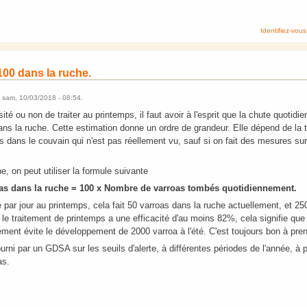
Identifiez-vous
 100 dans la ruche.
e
sam, 10/03/2018 - 08:54
.
ité ou non de traiter au printemps, il faut avoir à l'esprit que la chute quotidie
dans la ruche. Cette estimation donne un ordre de grandeur. Elle dépend de la ta
 dans le couvain qui n'est pas réellement vu, sauf si on fait des mesures su
, on peut utiliser la formule suivante
oas dans la ruche = 100 x Nombre de varroas tombés quotidiennement.
par jour au printemps, cela fait 50 varroas dans la ruche actuellement, et 25
i le traitement de printemps a une efficacité d'au moins 82%, cela signifie que 
lement évite le développement de 2000 varroa à l'été. C'est toujours bon à pre
urni par un GDSA sur les seuils d'alerte, à différentes périodes de l'année, à p
as.