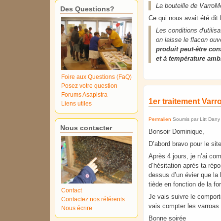
La bouteille de Varro
Des Questions?
Ce qui nous avait été dit 
Les conditions d'utilis
on laisse le flacon ou
produit peut-être con
et à température ambi
Foire aux Questions (FaQ)
Posez votre question
Forums Asapistra
1er traitement Var
Liens utiles
Permalien
Soumis par
Litt Dany
Nous contacter
Bonsoir Dominique,
D’abord bravo pour le sit
Après 4 jours, je n’ai co
d’hésitation après ta répo
dessus d’un évier que la 
tiède en fonction de la f
Contact
Je vais suivre le comport
Contactez nos référents
vais compter les varroas 
Nous écrire
Bonne soirée