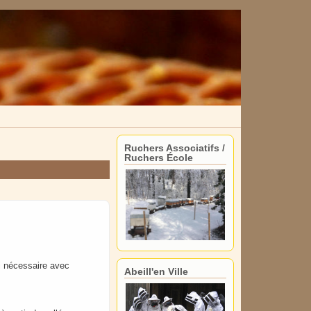
Ruchers Associatifs /
Ruchers École
si nécessaire avec
Abeill'en Ville