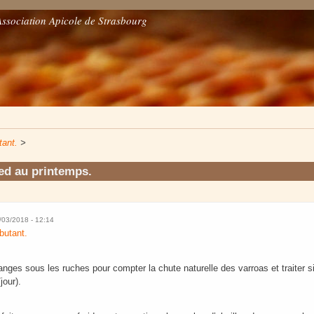
Association Apicole de Strasbourg
tant.
>
ed au printemps.
8/03/2018 - 12:14
butant.
anges sous les ruches pour compter la chute naturelle des varroas et traiter 
jour).