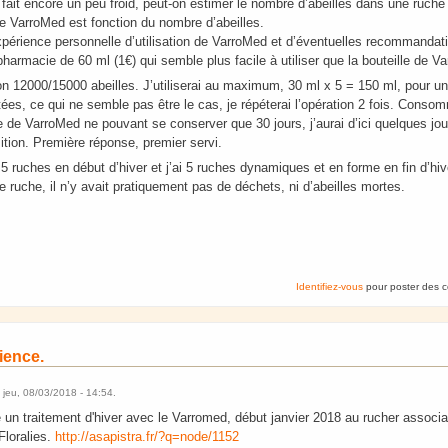
l fait encore un peu froid, peut-on estimer le nombre d’abeilles dans une ruche 
 VarroMed est fonction du nombre d’abeilles.
expérience personnelle d’utilisation de VarroMed et d’éventuelles recommandati
harmacie de 60 ml (1€) qui semble plus facile à utiliser que la bouteille de 
on 12000/15000 abeilles. J’utiliserai au maximum, 30 ml x 5 = 150 ml, pour un
tées, ce qui ne semble pas être le cas, je répéterai l’opération 2 fois. Consom
le de VarroMed ne pouvant se conserver que 30 jours, j’aurai d’ici quelques jo
ition. Première réponse, premier servi.
 5 ruches en début d’hiver et j’ai 5 ruches dynamiques et en forme en fin d’hiv
e ruche, il n’y avait pratiquement pas de déchets, ni d’abeilles mortes.
s
Identifiez-vous
pour poster des 
ience.
e
jeu, 08/03/2018 - 14:54
.
un traitement d'hiver avec le Varromed, début janvier 2018 au rucher associat
 Floralies.
http://asapistra.fr/?q=node/1152