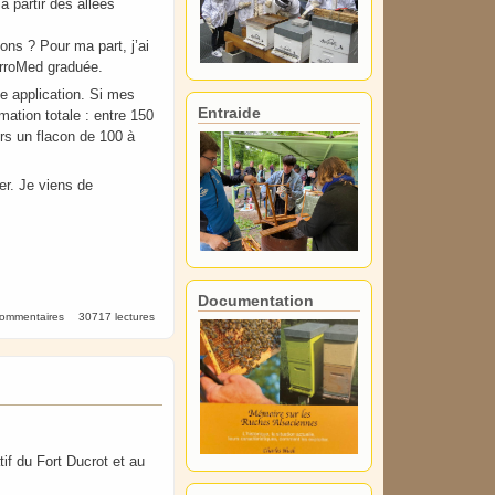
à partir des allées
ons ? Pour ma part, j’ai
VarroMed graduée.
e application. Si mes
Entraide
mation totale : entre 150
urs un flacon de 100 à
er. Je viens de
Documentation
commentaires
30717 lectures
if du Fort Ducrot et au