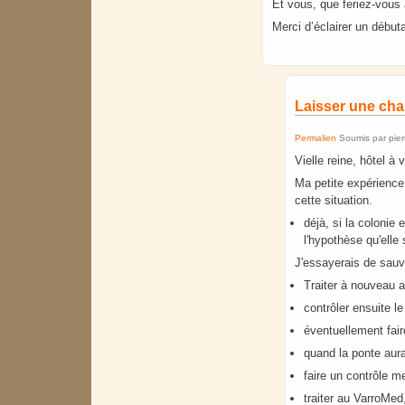
Et vous, que feriez-vous 
Merci d’éclairer un début
Laisser une cha
Permalien
Soumis par
pie
Vielle reine, hôtel à 
Ma petite expérience 
cette situation.
déjà, si la colonie 
l'hypothèse qu'elle s
J'essayerais de sauv
Traiter à nouveau a
contrôler ensuite l
éventuellement fair
quand la ponte aura
faire un contrôle m
traiter au VarroMed,