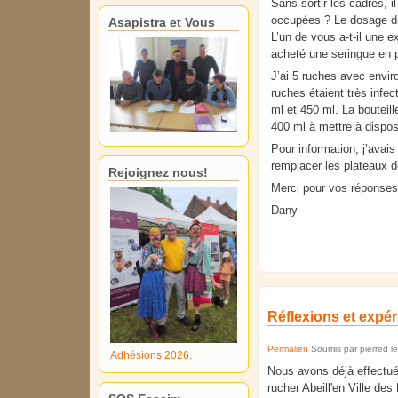
Sans sortir les cadres, i
occupées ? Le dosage de
Asapistra et Vous
L’un de vous a-t-il une 
acheté une seringue en p
J’ai 5 ruches avec envir
ruches étaient très infec
ml et 450 ml. La bouteil
400 ml à mettre à dispos
Pour information, j’avais
remplacer les plateaux d
Rejoignez nous!
Merci pour vos réponse
Dany
Réflexions et expér
Permalien
Soumis par
pierred
l
Adhésions 2026.
Nous avons déjà effectué 
rucher Abeill'en Ville des