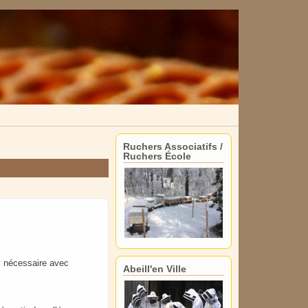
Ruchers Associatifs /
Ruchers École
si nécessaire avec
Abeill'en Ville