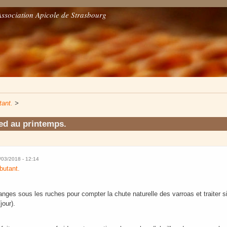
Association Apicole de Strasbourg
tant.
>
ed au printemps.
8/03/2018 - 12:14
butant.
anges sous les ruches pour compter la chute naturelle des varroas et traiter 
jour).