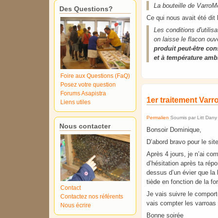
La bouteille de Varro
Des Questions?
Ce qui nous avait été dit 
Les conditions d'utilis
on laisse le flacon ou
produit peut-être con
et à température ambi
Foire aux Questions (FaQ)
Posez votre question
Forums Asapistra
1er traitement Var
Liens utiles
Permalien
Soumis par
Litt Dany
Nous contacter
Bonsoir Dominique,
D’abord bravo pour le sit
Après 4 jours, je n’ai co
d’hésitation après ta répo
dessus d’un évier que la 
tiède en fonction de la f
Contact
Je vais suivre le comport
Contactez nos référents
vais compter les varroas 
Nous écrire
Bonne soirée