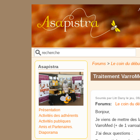
Aller au contenu principal
Rechercher
Formulaire de recherche
Forums
>
Le coin du débu
Asapistra
Traitement VarroM
Soumis par
Litt Dany
le jeu, 0
Forums:
Le coin du dé
Présentation
Bonjour,
Activités des adhérents
Je viens de mettre des l
Activités publiques
VarroMed (+ de 1 varroa/
Amis et Partenaires.
Diaporama
J’ai deux questions :