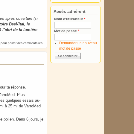
Accès adhérent
urs après ouverture (si
Nom d'utilisateur
*
toire BeeVital, le
 l’abri de la lumière
Mot de passe
*
Demander un nouveau
pour poster des commentaires
mot de passe
pour ta réponse.
 VarroMed. Plus
après quelques essais au-
5 ml à 25 ml de VarroMed
e pollen. Dans 6 jours, je