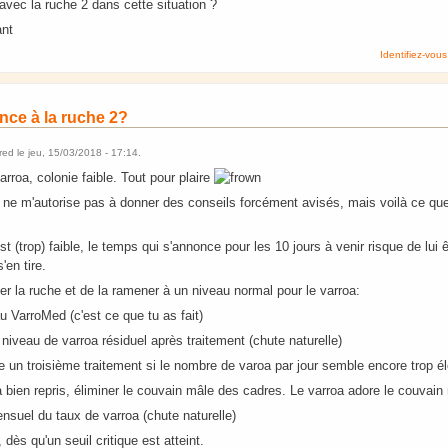
avec la ruche 2 dans cette situation ?
ant
Identifiez-vous
nce à la ruche 2?
rred
le
jeu, 15/03/2018 - 17:14
.
varroa, colonie faible. Tout pour plaire
ne m'autorise pas à donner des conseils forcément avisés, mais voilà ce que j
est (trop) faible, le temps qui s'annonce pour les 10 jours à venir risque de lui 
'en tire.
er la ruche et de la ramener à un niveau normal pour le varroa:
u VarroMed (c'est ce que tu as fait)
e niveau de varroa résiduel après traitement (chute naturelle)
e un troisième traitement si le nombre de varoa par jour semble encore trop é
 bien repris, éliminer le couvain mâle des cadres. Le varroa adore le couvain
ensuel du taux de varroa (chute naturelle)
 dès qu'un seuil critique est atteint.