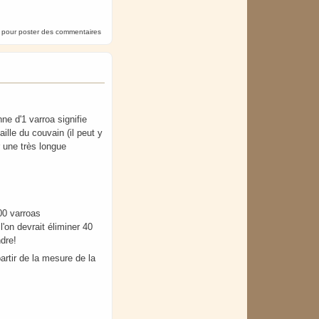
pour poster des commentaires
nne d'1 varroa signifie
ille du couvain (il peut y
r une très longue
00 varroas
l'on devrait éliminer 40
ndre!
artir de la mesure de la