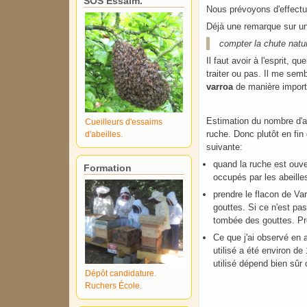
SOS Essaim.
Nous prévoyons d'effectu
Déjà une remarque sur un
compter la chute natur
Il faut avoir à l'esprit, qu
traiter ou pas. Il me sem
varroa
de manière import
Estimation du nombre d'ab
Cueilleurs d'essaims
ruche. Donc plutôt en fi
d'abeilles.
suivante:
quand la ruche est ouver
Formation
occupés par les abeilles
prendre le flacon de Va
gouttes. Si ce n'est pas
tombée des gouttes. Pro
Ce que j'ai observé en a
utilisé a été environ de
utilisé dépend bien sûr 
Dépôt candidature.
Ruchers École.