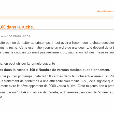
Identifiez-vous
 100 dans la ruche.
e
sam, 10/03/2018 - 08:54
.
ité ou non de traiter au printemps, il faut avoir à l'esprit que la chute quotidie
dans la ruche. Cette estimation donne un ordre de grandeur. Elle dépend de la ta
 dans le couvain qui n'est pas réellement vu, sauf si on fait des mesures su
, on peut utiliser la formule suivante
oas dans la ruche = 100 x Nombre de varroas tombés quotidiennement.
par jour au printemps, cela fait 50 varroas dans la ruche actuellement, et 25
i le traitement de printemps a une efficacité d'au moins 82%, cela signifie que 
lement évite le développement de 2000 varroa à l'été. C'est toujours bon à pre
urni par un GDSA sur les seuils d'alerte, à différentes périodes de l'année, à p
as.