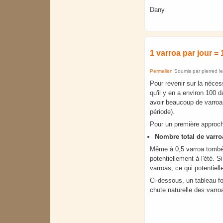
Dany
1 varroa par jour =
Permalien
Soumis par
pierred
l
Pour revenir sur la nécess
qu'il y en a environ 100 
avoir beaucoup de varroas
période).
Pour un première approche
Nombre total de varr
Même à 0,5 varroa tombé 
potentiellement à l'été. S
varroas, ce qui potentiel
Ci-dessous, un tableau fo
chute naturelle des varro