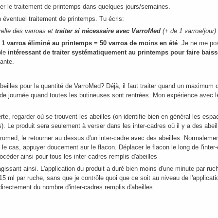
er le traitement de printemps dans quelques jours/semaines.
 éventuel traitement de printemps. Tu écris:
elle des varroas et
traiter si nécessaire avec VarroMed
(+ de 1 varroa/jour)
e
1 varroa éliminé au printemps = 50 varroa de moins en été
. Je ne me po
ble
intéressant de traiter systématiquement au printemps pour faire baiss
ante.
eilles pour la quantité de VarroMed? Déjà, il faut traiter quand un maximum d
n de journée quand toutes les butineuses sont rentrées. Mon expérience avec l
te, regarder où se trouvent les abeilles (on identifie bien en général les esp
). Le produit sera seulement à verser dans les inter-cadres où il y a des abeil
rromed, le retourner au dessus d'un inter-cadre avec des abeilles. Normalemen
 le cas, appuyer doucement sur le flacon. Déplacer le flacon le long de l'inter-
céder ainsi pour tous les inter-cadres remplis d'abeilles
gissant ainsi. L'application du produit a duré bien moins d'une minute par ruc
 15 ml par ruche, sans que je contrôle quoi que ce soit au niveau de l'applicati
directement du nombre d'inter-cadres remplis d'abeilles.