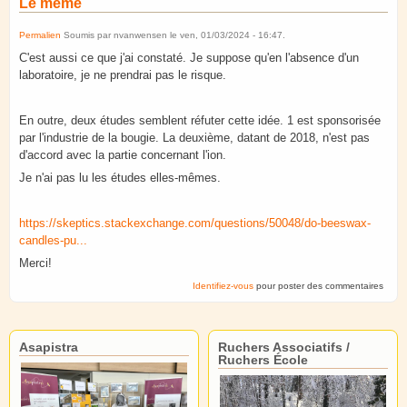
Le même
Permalien
Soumis par
nvanwensen
le
ven, 01/03/2024 - 16:47
.
C'est aussi ce que j'ai constaté. Je suppose qu'en l'absence d'un
laboratoire, je ne prendrai pas le risque.
En outre, deux études semblent réfuter cette idée. 1 est sponsorisée
par l'industrie de la bougie. La deuxième, datant de 2018, n'est pas
d'accord avec la partie concernant l'ion.
Je n'ai pas lu les études elles-mêmes.
https://skeptics.stackexchange.com/questions/50048/do-beeswax-
candles-pu...
Merci!
Identifiez-vous
pour poster des commentaires
Asapistra
Ruchers Associatifs /
Ruchers École