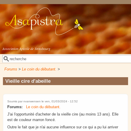
Aller au contenu principal
Association Apicole de Strasbourg
Rechercher
Formulaire de recherche
Forums
>
Le coin du débutant.
>
Vieille cire d'abeille
Soumis par
nvanwensen
le ven, 01/03/2024 - 12:52
Forums:
Le coin du débutant.
J'ai l'opportunité d'acheter de la vieille cire (au moins 13 ans). Elle
est de couleur marron foncé.
Outre le fait que je n'ai aucune influence sur ce qui a pu lui arriver