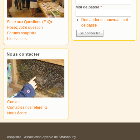
Mot de passe
*
Demander un nouveau mot
Foire aux Questions (FaQ)
de passe
Posez votre question
Forums Asapistra
Liens utiles
Nous contacter
Contact
Contactez nos référents
Nous écrire
Asapistra - Association apicole de Strasbourg​