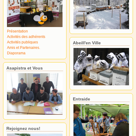
Présentation
Activités des adhérents
Activités publiques
Abeill'en Ville
Amis et Partenaires.
Diaporama
Asapistra et Vous
Entraide
Rejoignez nous!