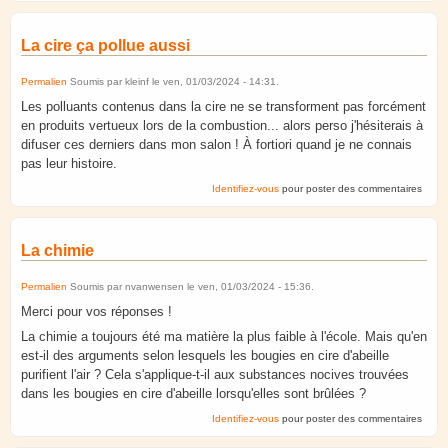
La cire ça pollue aussi
Permalien
Soumis par
kleinf
le
ven, 01/03/2024 - 14:31
.
Les polluants contenus dans la cire ne se transforment pas forcément
en produits vertueux lors de la combustion... alors perso j'hésiterais à
difuser ces derniers dans mon salon ! À fortiori quand je ne connais
pas leur histoire.
Identifiez-vous
pour poster des commentaires
La chimie
Permalien
Soumis par
nvanwensen
le
ven, 01/03/2024 - 15:36
.
Merci pour vos réponses !
La chimie a toujours été ma matière la plus faible à l'école. Mais qu'en
est-il des arguments selon lesquels les bougies en cire d'abeille
purifient l'air ? Cela s'applique-t-il aux substances nocives trouvées
dans les bougies en cire d'abeille lorsqu'elles sont brûlées ?
Identifiez-vous
pour poster des commentaires