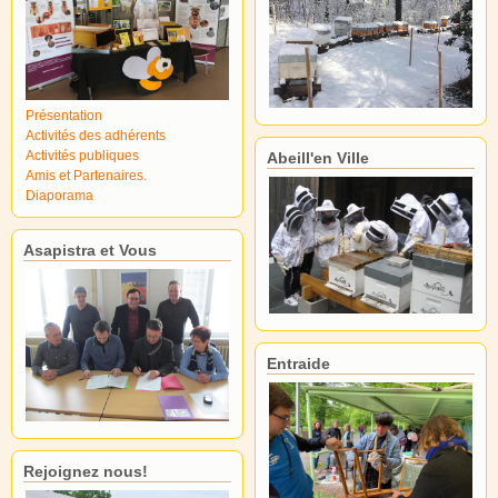
Présentation
Activités des adhérents
Activités publiques
Abeill'en Ville
Amis et Partenaires.
Diaporama
Asapistra et Vous
Entraide
Rejoignez nous!