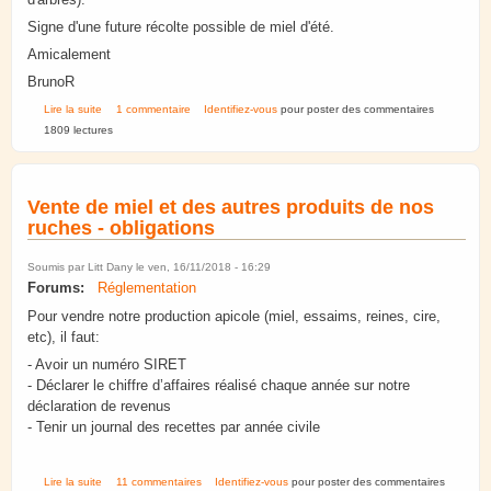
Signe d'une future récolte possible de miel d'été.
Amicalement
BrunoR
de Sophora Japonica en fleurs
Lire la suite
1 commentaire
Identifiez-vous
pour poster des commentaires
1809 lectures
Vente de miel et des autres produits de nos
ruches - obligations
Soumis par
Litt Dany
le ven, 16/11/2018 - 16:29
Forums:
Réglementation
Pour vendre notre production apicole (miel, essaims, reines, cire,
etc), il faut:
- Avoir un numéro SIRET
- Déclarer le chiffre d’affaires réalisé chaque année sur notre
déclaration de revenus
- Tenir un journal des recettes par année civile
de Vente de miel et des autres produits de nos ruches - obligations
Lire la suite
11 commentaires
Identifiez-vous
pour poster des commentaires