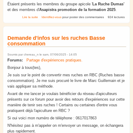
Étaient présents les membres du groupe apicole '
La Ruche Dumas'
et des membres d'
Asapistra
promotion de la formation 2025
.
de Extraction Lycée Dumas 7 juin 2025
Lire la suite
Identifiez-vous
pour poster des commentaires
924 lectures
Demande d'infos sur les ruches Basse
consommation
Soumis par
chereau_n
le sam, 07/06/2025 - 14:05
Forums:
Partage d'expériences pratiques.
Bonjour à tous(tes),
Je suis sur le point de convertir mes ruches en RBC (Ruches basse
consommation). Je me suis procuré le livre de Marc Guillemain et je
vais appliquer sa méthode.
Avant de me lancer je voulais bénéficier du réseau d'apiculteurs
présents sur ce forum pour avoir des retours d'expériences sur cette
manière de tenir ses ruches ! Certains ou certaines d'entre vous
pratiquent déjà l'apiculture en RBC ?
Si oui voici mon numéro de téléphone : 0617017863
N'hésitez pas à m'appeler on m'envoyer un message, on échangera
plus rapidement.