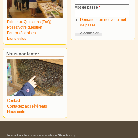
Mot de passe
*
Demander un nouveau mot
Foire aux Questions (FaQ)
de passe
Posez votre question
Forums Asapistra
Liens utiles
Nous contacter
Contact
Contactez nos référents
Nous écrire
Asapistra - Association apicole de Strasbourg​