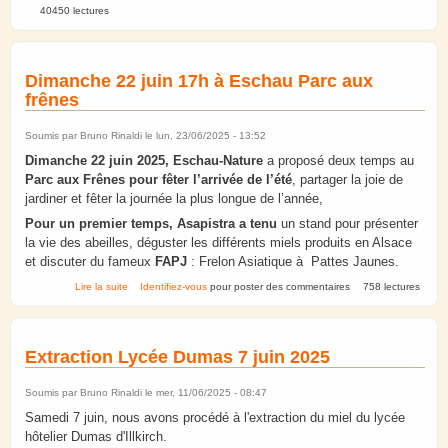
40450 lectures
Dimanche 22 juin 17h à Eschau Parc aux
frênes
Soumis par
Bruno Rinaldi
le lun, 23/06/2025 - 13:52
Dimanche 22 juin 2025, Eschau-Nature
a proposé deux temps au
Parc aux Frênes pour fêter l’arrivée de l’été
, partager la joie de
jardiner et fêter la journée la plus longue de l’année,
Pour un premier temps, Asapistra a tenu
un stand pour présenter
la vie des abeilles, déguster les différents miels produits en Alsace
et discuter du fameux
FAPJ
: Frelon Asiatique à Pattes Jaunes.
de Dimanche 22 juin 17h à Eschau Parc aux frênes
Lire la suite
Identifiez-vous
pour poster des commentaires
758 lectures
Extraction Lycée Dumas 7 juin 2025
Soumis par
Bruno Rinaldi
le mer, 11/06/2025 - 08:47
Samedi 7 juin, nous avons procédé à l'extraction du miel du lycée
hôtelier Dumas d'Illkirch.