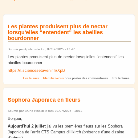
Les plantes produisent plus de nectar
lorsqu'elles "entendent" les abeilles
bourdonner
Soumis par
Apidenis
le lun, 07/07/2025 - 17:47
Les plantes produisent plus de nectar lorsqu'elles "entendent" les
abeilles bourdonner:
https://l.sciencesetavenir.fr/XpB
de Les plantes produisent plus de nectar lorsqu'elles "entendent"
Lire la suite
Identifiez-vous
pour poster des commentaires
802 lectures
les abeilles bourdonner
Sophora Japonica en fleurs
Soumis par
Bruno Rinaldi
le mer, 02/07/2025 - 16:12
Bonjour,
Aujourd'hui 2 juillet
j'ai vu les premières fleurs sur les Sophora
Japonica de l'arrêt CTS Campus d'Illkirch (présence d'une dizaine
d'arbres).