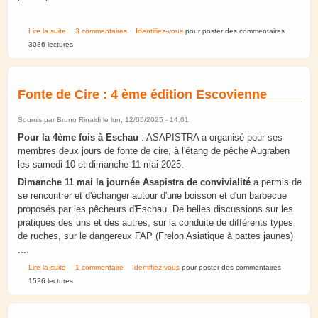
de Demande d'infos sur les ruches Basse consommation
Lire la suite
3 commentaires
Identifiez-vous
pour poster des commentaires
3086 lectures
Fonte de Cire : 4 ème édition Escovienne
Soumis par
Bruno Rinaldi
le lun, 12/05/2025 - 14:01
Pour la 4ème fois à Eschau
: ASAPISTRA a organisé pour ses
membres deux jours de fonte de cire, à l'étang de pêche Augraben
les samedi 10 et dimanche 11 mai 2025.
Dimanche 11 mai la journée Asapistra de convivialité
a permis de
se rencontrer et d'échanger autour d'une boisson et d'un barbecue
proposés par les pêcheurs d'Eschau. De belles discussions sur les
pratiques des uns et des autres, sur la conduite de différents types
de ruches, sur le dangereux FAP (Frelon Asiatique à pattes jaunes)
....
de Fonte de Cire : 4 ème édition Escovienne
Lire la suite
1 commentaire
Identifiez-vous
pour poster des commentaires
1526 lectures