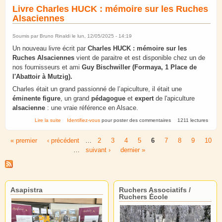
Livre Charles HUCK : mémoire sur les Ruches
Alsaciennes
Soumis par
Bruno Rinaldi
le lun, 12/05/2025 - 14:19
Un nouveau livre écrit par
Charles HUCK :
mémoire sur les
Ruches Alsaciennes
vient de paraitre et est disponible chez un de
nos fournisseurs et ami
Guy Bischwiller (Formaya, 1 Place de
l'Abattoir à Mutzig).
Charles était un grand passionné de l’apiculture, il était une
éminente figure
, un grand
pédagogue
et
expert
de l'apiculture
alsacienne
: une vraie référence en Alsace.
de Livre Charles HUCK : mémoire sur les Ruches Alsaciennes
Lire la suite
Identifiez-vous
pour poster des commentaires
1211 lectures
« premier
‹ précédent
…
2
3
4
5
6
7
8
9
10
Pages
…
suivant ›
dernier »
Asapistra
Ruchers Associatifs /
Ruchers École